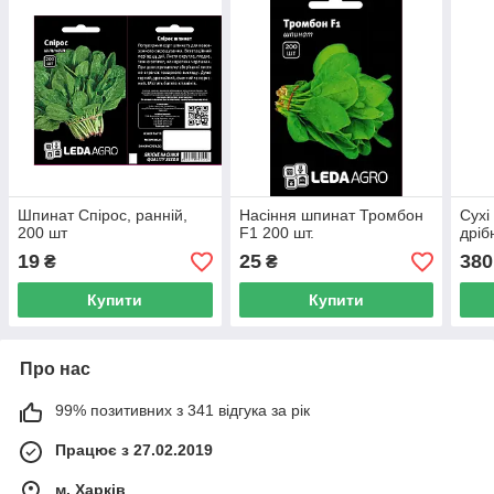
Шпинат Спірос, ранній,
Насіння шпинат Тромбон
Сухі
200 шт
F1 200 шт.
дріб
19
25
380
₴
₴
Купити
Купити
Про нас
99% позитивних з 341 відгука за рік
Працює з 27.02.2019
м. Харків