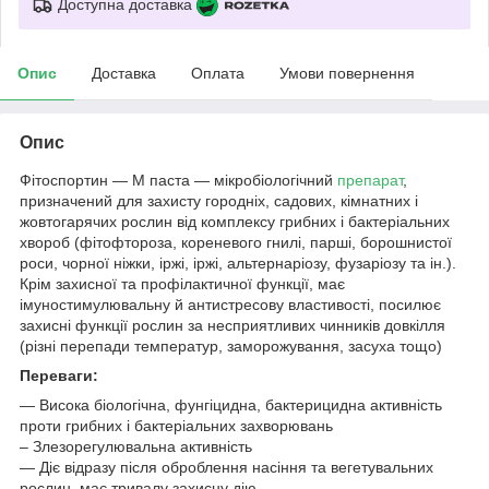
Доступна доставка
Опис
Доставка
Оплата
Умови повернення
Опис
Фітоспортин — М паста — мікробіологічний
препарат
,
призначений для захисту городніх, садових, кімнатних і
жовтогарячих рослин від комплексу грибних і бактеріальних
хвороб (фітофтороза, кореневого гнилі, парші, борошнистої
роси, чорної ніжки, іржі, іржі, альтернаріозу, фузаріозу та ін.).
Крім захисної та профілактичної функції, має
імуностимулювальну й антистресову властивості, посилює
захисні функції рослин за несприятливих чинників довкілля
(різні перепади температур, заморожування, засуха тощо)
Переваги:
— Висока біологічна, фунгіцидна, бактерицидна активність
проти грибних і бактеріальних захворювань
– Злезорегулювальна активність
— Діє відразу після оброблення насіння та вегетувальних
рослин, має тривалу захисну дію