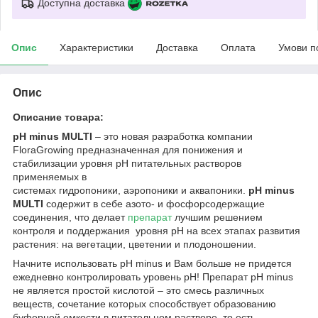
Доступна доставка
Опис
Характеристики
Доставка
Оплата
Умови п
Опис
Описание товара:
pH minus MULTI
– это новая разработка компании
FloraGrowing предназначенная для понижения и
стабилизации уровня pH питательных растворов
применяемых в
системах гидропоники, аэропоники и аквапоники.
pH minus
MULTI
содержит в себе азото- и фосфорсодержащие
соединения, что делает
препарат
лучшим решением
контроля и поддержания уровня pH на всех этапах развития
растения: на вегетации, цветении и плодоношении.
Начните использовать pH minus и Вам больше не придется
ежедневно контролировать уровень pH! Препарат pH minus
не является простой кислотой – это смесь различных
веществ, сочетание которых способствует образованию
буферной емкости в питательном растворе, то есть