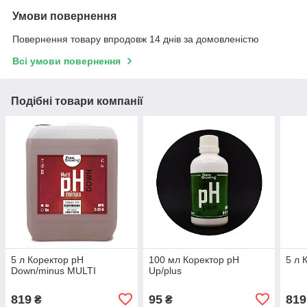
Умови повернення
Повернення товару впродовж 14 днів за домовленістю
Всі умови повернення
Подібні товари компанії
5 л Коректор pH
100 мл Коректор pH
5 л 
Down/minus MULTI
Up/plus
819
95
819
₴
₴