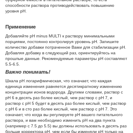
способности раствора противодействовать повышению
уровня pH.
Применение
Добавляйте pH minus MULTI к раствору минимальными
порциями, постоянно контролируя уровень pH. Запишите
количество добавки потраченное Вами для стабилизации pH.
Добавляя добавку в следующий раз, ориентируйтесь на
прошлые данные. Рекомендуемые параметры pH составляют
5.5-6.5.
Важно понимать!
Шкала pH логарифмическая, что означает, что каждая
единица изменения равняется десятикратному изменению
концентрации ионов водорода. Другими словами, раствор с
pH 6 в десять раз более кислый, чем раствор с pH 7, и
раствор с pH 5 будет в десять раз более кислый, чем раствор
с pH 6 и в сто раз более кислый, чем раствор с pH 7. Это
означает, что когда вы регулируете pH вашего питательного
раствора, и вам необходимо изменить pH на два пункта
(например с 7.5 до 5.5) вы должны использовать в десять раз
больше корректора pH, чем если бы изменяли pH только на