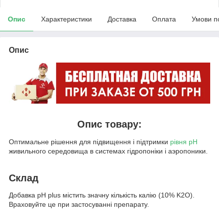
Опис
Характеристики
Доставка
Оплата
Умови п
Опис
Опис товару:
Оптимальне рішення для підвищення і підтримки
рівня рН
живильного середовища в системах гідропоніки і аэропоники.
Склад
Добавка pH plus містить значну кількість калію (10% K
2
O).
Враховуйте це при застосуванні препарату.