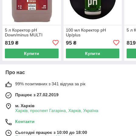
5 л Коректор pH
100 мл Коректор pH
5 л 
Down/minus MULTI
Up/plus
819
95
819
₴
₴
Купити
Купити
Про нас
99% позитивних з 341 відгука за рік
Працює з 27.02.2019
м. Харків
Харків, проспект Гагаріна, Харків, Україна
Контакти
Сьогодні працює з 10:00 до 18:00