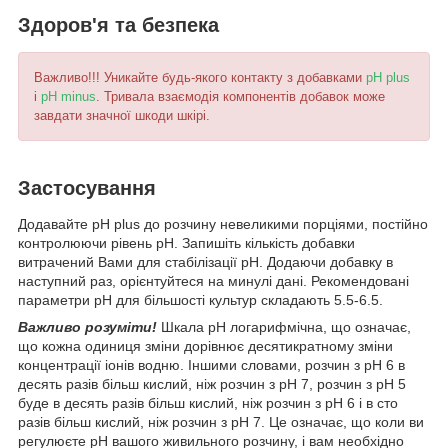
Здоров'я та безпека
Важливо!!! Уникайте будь-якого контакту з добавками
pH plus
і
pH minus
. Тривала взаємодія компонентів добавок може
завдати значної шкоди шкірі.
Застосування
Додавайте pH plus до розчину невеликими порціями, постійно
контролюючи рівень pH. Запишіть кількість добавки
витрачений Вами для стабілізації pH. Додаючи добавку в
наступний раз, орієнтуйтеся на минулі дані. Рекомендовані
параметри pH для більшості культур складають 5.5-6.5.
Важливо розуміти!
Шкала pH логарифмічна, що означає,
що кожна одиниця зміни дорівнює десятикратному зміни
концентрації іонів водню. Іншими словами, розчин з pH 6 в
десять разів більш кислий, ніж розчин з pH 7, розчин з pH 5
буде в десять разів більш кислий, ніж розчин з pH 6 і в сто
разів більш кислий, ніж розчин з pH 7. Це означає, що коли ви
регулюєте pH вашого живильного розчину, і вам необхідно