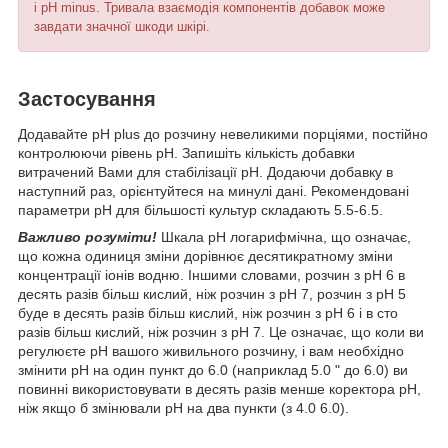
і pH minus. Тривала взаємодія компонентів добавок може
завдати значної шкоди шкірі.
Застосування
Додавайте pH plus до розчину невеликими порціями, постійно
контролюючи рівень pH. Запишіть кількість добавки
витрачений Вами для стабілізації pH. Додаючи добавку в
наступний раз, орієнтуйтеся на минулі дані. Рекомендовані
параметри pH для більшості культур складають 5.5-6.5.
Важливо розуміти!
Шкала pH логарифмічна, що означає,
що кожна одиниця зміни дорівнює десятикратному зміни
концентрації іонів водню. Іншими словами, розчин з pH 6 в
десять разів більш кислий, ніж розчин з pH 7, розчин з pH 5
буде в десять разів більш кислий, ніж розчин з pH 6 і в сто
разів більш кислий, ніж розчин з pH 7. Це означає, що коли ви
регулюєте pH вашого живильного розчину, і вам необхідно
змінити pH на один пункт до 6.0 (наприклад 5.0 " до 6.0) ви
повинні використовувати в десять разів менше коректора pH,
ніж якщо б змінювали pH на два пункти (з 4.0 6.0).