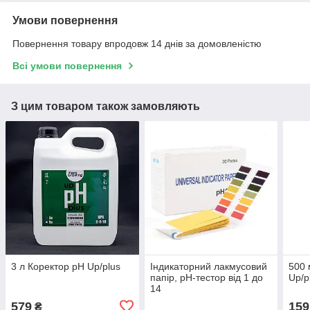
Умови повернення
Повернення товару впродовж 14 днів за домовленістю
Всі умови повернення
З цим товаром також замовляють
3 л Коректор pH Up/plus
Індикаторний лакмусовий
500 
папір, pH-тестор від 1 до
Up/p
14
579
159
₴