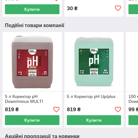
30
₴
Купити
Подібні товари компанії
5 л Коректор pH
5 л Коректор pH Up/plus
100 
Down/minus MULTI
Dow
819
819
99
₴
₴
Купити
Купити
Акційні пропозиції та новинки