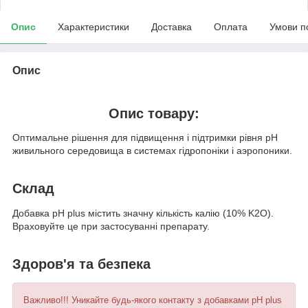
Опис
Характеристики
Доставка
Оплата
Умови п
Опис
Опис товару:
Оптимальне рішення для підвищення і підтримки рівня рН
живильного середовища в системах гідропоніки і аэропоники.
Склад
Добавка pH plus містить значну кількість калію (10% K
2
O).
Враховуйте це при застосуванні препарату.
Здоров'я та безпека
Важливо!!! Уникайте будь-якого контакту з добавками pH plus