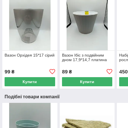
Вазон Орхідея 15*17 сірий
Вазон Ібіс з подвійним
Набі
дном 17,9*14,7 платина
рос
99
89
450
₴
₴
Купити
Купити
Подібні товари компанії