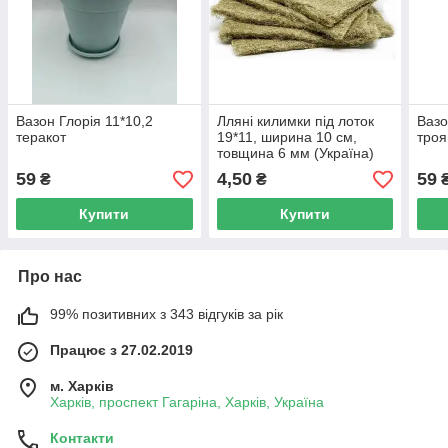
Вазон Глорія 11*10,2
Лляні килимки під лоток
Вазо
теракот
19*11, ширина 10 см,
тро
товщина 6 мм (Україна)
59
4,50
59
₴
₴
Купити
Купити
Про нас
99% позитивних з 343 відгуків за рік
Працює з 27.02.2019
м. Харків
Харків, проспект Гагаріна, Харків, Україна
Контакти