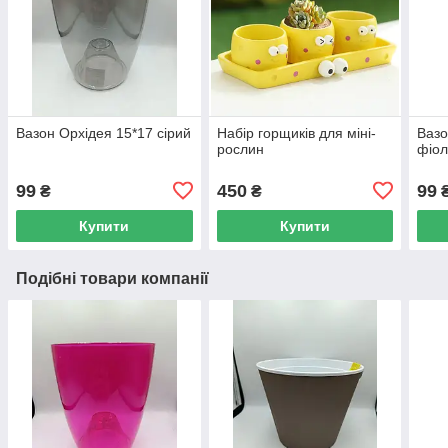
Вазон Орхідея 15*17 сірий
Набір горщиків для міні-
Вазо
рослин
фіол
99
450
99
₴
₴
Купити
Купити
Подібні товари компанії