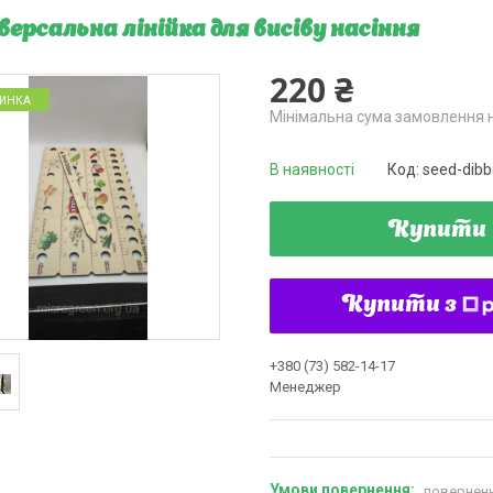
версальна лінійка для висіву насіння
220 ₴
ИНКА
Мінімальна сума замовлення н
В наявності
Код:
seed-dibb
Купити
Купити з
+380 (73) 582-14-17
Менеджер
поверненн