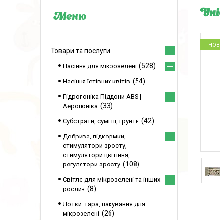
Уні
НОВ
Товари та послуги
528
Насіння для мікрозелені
54
Насіння їстівних квітів
Гідропоніка Піддони ABS |
33
Аеропоніка
42
Субстрати, суміші, грунти
Добрива, підкормки,
стимулятори зросту,
стимулятори цвітіння,
108
регулятори зросту
Світло для мікрозелені та інших
8
рослин
Лотки, тара, пакування для
26
мікрозелені