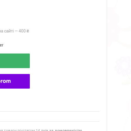
а сайті — 400 ₴
er
я товару протягом 14 днів
за домовленістю