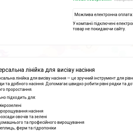
У компанії підключені електро
товар не покидаючи сайту.
ерсальна лінійка для висіву насіння
рсальна лінійка для висіву насіння — це зручний інструмент для рівн
ди та дрібного насіння. Допомагає швидко робити рівні рядки та д
го проростання.
ьно підходить для:
мікрозелені
пророщування насіння
розсади овочів та зелені
домашнього та професійного вирощування
теплиць, ферм та гідропоніки