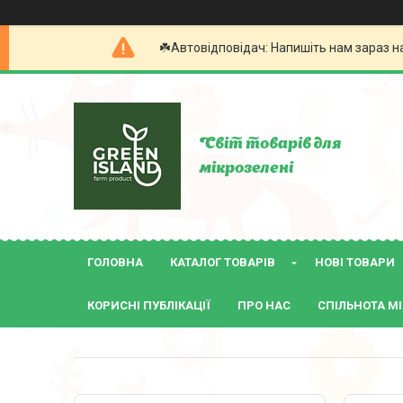
☘️Автовідповідач: Напишіть нам зараз н
Світ товарів для
мікрозелені
ГОЛОВНА
КАТАЛОГ ТОВАРІВ
НОВІ ТОВАРИ
КОРИСНІ ПУБЛІКАЦІЇ
ПРО НАС
СПІЛЬНОТА МІ