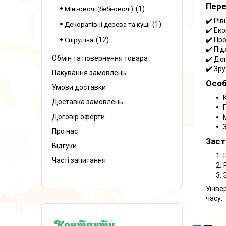
Пере
1
Міні-овочі (бебі-овочі)
✔️ Рі
1
Декоратівні дерева та кущі
✔️ Ек
12
✔️ Пр
Спіруліна
✔️ Під
Обмін та повернення товара
✔️ До
✔️ Зр
Пакування замовлень
Особ
Умови доставки
Доставка замовлень
Договір оферти
Про нас
Заст
Відгуки
Часті запитання
Уніве
часу.