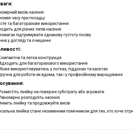
ваги:
вномірний висів насіння
ономія часу при посадці
осте та багаторазове використання
ходить для різних типів насіння
помагає підтримувати однакову густоту посіву
учна у догляді та очищенні
ливості:
Компактна та легка конструкція
Підходить для багаторазового використання
Може використовуватись у лотках, піддонах та касетах
Зручна для роботи як вдома, так і у професійному вирощуванні
осування:
Розмістіть лінійку на поверхні субстрату або агровати
Рівномірно розподіліть насіння
Зніміть лінійку та продовжуйте висів
рсальна лінійка стане незамінним помічником для тих, хто хоче отри