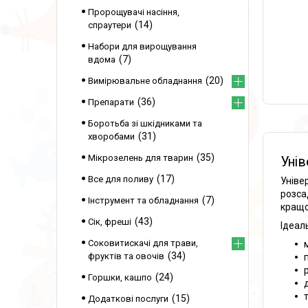
Пророщувачі насіння,
14
спраутери
Набори для вирощування
7
вдома
20
Вимірювальне обладнання
36
Препарати
Боротьба зі шкідниками та
31
хворобами
35
Мікрозелень для тварин
Унів
17
Все для поливу
Уніве
розса
7
Інструмент та обладнання
кращо
43
Сік, фреші
Ідеал
Соковитискачі для трави,
34
фруктів та овочів
24
Горшки, кашпо
15
Додаткові послуги