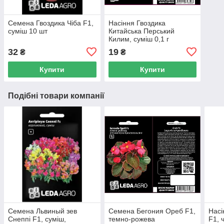
Семена Гвоздика Чіба F1,
Насіння Гвоздика
суміш 10 шт
Китайська Перський
Килим, суміш 0,1 г
32
19
₴
₴
Купити
Купити
Подібні товари компанії
Семена Львиный зев
Семена Бегония Ореб F1,
Насі
Снеппі F1, суміш,
темно-рожева
F1, 