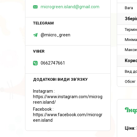
microgreen.island@gmail.com
Вага
Збері
Термін
@miicro_green
Мініма
Макси
Корис
0662747661
Вид д
Обсяг
Instagram
https://www.instagram.com/microg
reen.island/
Facebook
Інф
https://www.facebook.com/microgr
een.island
Ціна: