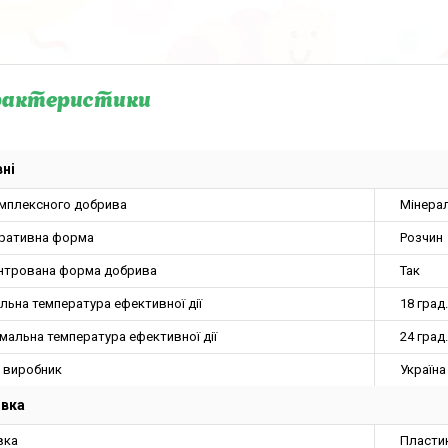
рактеристики
ні
омплексного добрива
Мінера
ративна форма
Розчин
нтрована форма добрива
Так
льна температура ефективної дії
18 град.
мальна температура ефективної дії
24 град.
а виробник
Україна
овка
вка
Пласти