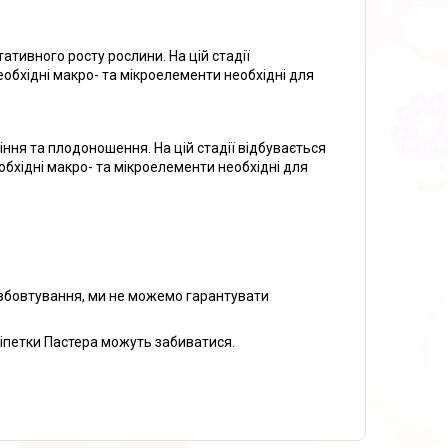
ативного росту рослини. На цій стадії
необхідні макро- та мікроелементи необхідні для
ння та плодоношення. На цій стадії відбувається
еобхідні макро- та мікроелементи необхідні для
 збовтування, ми не можемо гарантувати
Піпетки Пастера можуть забиватися.