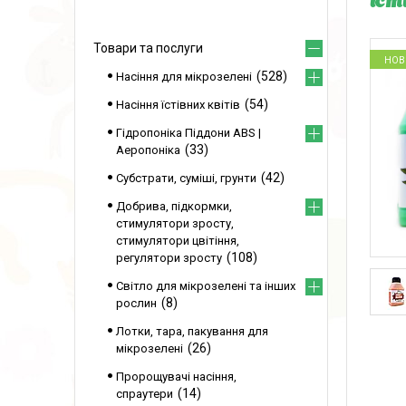
їст
Товари та послуги
НОВ
528
Насіння для мікрозелені
54
Насіння їстівних квітів
Гідропоніка Піддони ABS |
33
Аеропоніка
42
Субстрати, суміші, грунти
Добрива, підкормки,
стимулятори зросту,
стимулятори цвітіння,
108
регулятори зросту
Світло для мікрозелені та інших
8
рослин
Лотки, тара, пакування для
26
мікрозелені
Пророщувачі насіння,
14
спраутери