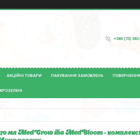
+380 (73) 582
АКЦІЙНІ ТОВАРИ
ПАКУВАННЯ ЗАМОВЛЕНЬ
ПОВЕРНЕННЯ 
КРОЗЕЛЕНІ
 270 мл MedGrow та MedBloom - комплексн