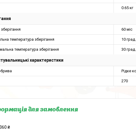
0.65 кг
гання
 зберігання
60 міс
льна температура зберігання
10 град.
мальна температура зберігання
30 град.
тувальницькі характеристики
обрива
Рідке к
270
ормація для замовлення
360 ₴