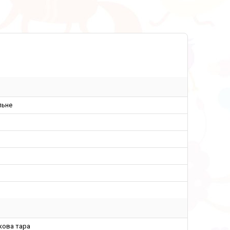
льне
кова тара