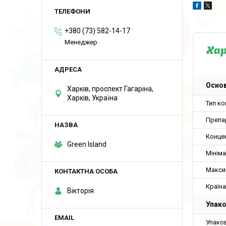
+380 (73) 582-14-17
Менеджер
Ха
Основ
Харків, проспект Гагаріна,
Харків, Україна
Тип к
Препа
Конце
Green Island
Мініма
Макси
Країн
Вікторія
Упак
Упако