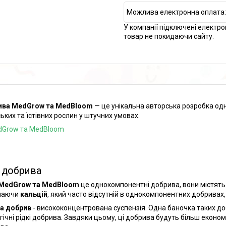
У компанії підключені електро
товар не покидаючи сайту.
ива MedGrow та MedBloom
— це унікальна авторська розробка о
ських та їстівних рослин у штучних умовах.
 добрива
MedGrow та MedBloom
це однокомпонентні добрива, вони містять 
чаючи
кальцій
, який часто відсутній в однокомпонентних добривах
а добрив
- висококонцентрована суспензія. Одна баночка таких до
гічні рідкі добрива. Завдяки цьому, ці добрива будуть більш еконо