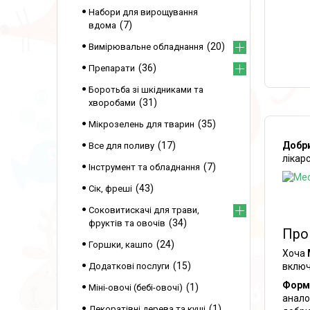
Набори для вирощування
7
вдома
20
Вимірювальне обладнання
36
Препарати
Боротьба зі шкідниками та
31
хворобами
35
Мікрозелень для тварин
Добр
17
Все для поливу
лікар
7
Інструмент та обладнання
43
Сік, фреші
Соковитискачі для трави,
34
фруктів та овочів
Про
24
Горшки, кашпо
Хоча
15
вклю
Додаткові послуги
Форм
1
Міні-овочі (бебі-овочі)
анало
1
Декоратівні дерева та кущі