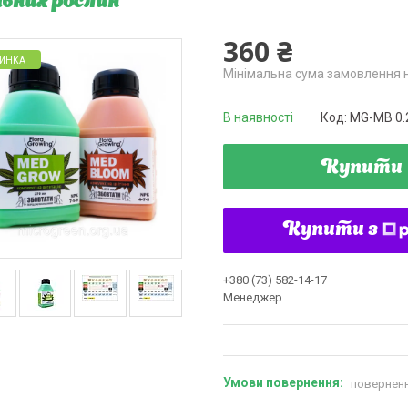
івних рослин
360 ₴
ИНКА
Мінімальна сума замовлення н
В наявності
Код:
MG-MB 0.
Купити
Купити з
+380 (73) 582-14-17
Менеджер
поверненн