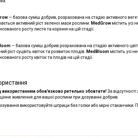
ва.
row
— базова суміш добрив, розрахована на стадію активного вегет
вається активний ріст зеленої маси рослини.
MedGrow
містить усі 
сованого росту листя та коріння на цій стадії.
loom
— базова суміш добрив розрахована на стадію активного цвіті
ий ріст суцвіть квіток та розвиток плодів.
MedBloom
містить усі н
сованого росту квіток та плодів на цій стадії.
ористання
 використанням обов'язково ретельно збовтати!
За відсутності
цінне живлення для вашої рослини при дозуванні добрив.
озування використовуйте шприци без голки або мірні стаканчики. 