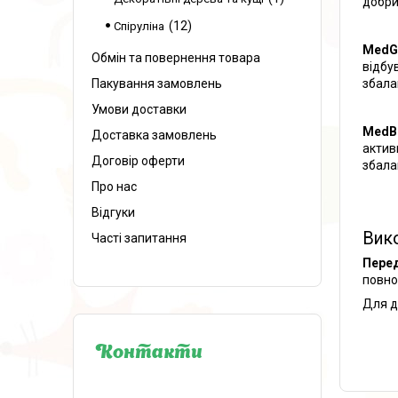
добри
12
Спіруліна
MedG
Обмін та повернення товара
відбу
збалан
Пакування замовлень
Умови доставки
MedB
Доставка замовлень
активн
Договір оферти
збалан
Про нас
Відгуки
Вик
Часті запитання
Перед
повно
Для д
Контакти