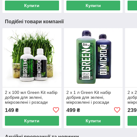
Купити
Купити
Подібні товари компанії
2 х 100 мл Green Kit набір
2 х 1 л Green Kit набір
2 х 
добрив для зелені,
добрив для зелені,
добр
мікрозелені і розсади
мікрозелені і розсади
мікр
149
499
239
₴
₴
Купити
Купити
Акційні пропозиції та новинки