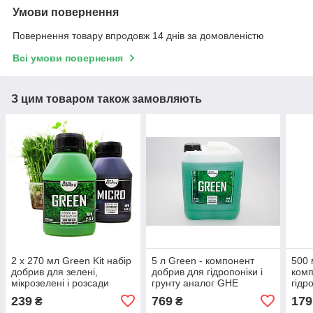
Умови повернення
Повернення товару впродовж 14 днів за домовленістю
Всі умови повернення
З цим товаром також замовляють
2 х 270 мл Green Kit набір
5 л Green - компонент
500
добрив для зелені,
добрив для гідропоніки і
комп
мікрозелені і розсади
грунту аналог GHE
гідр
ана
239
769
179
₴
₴