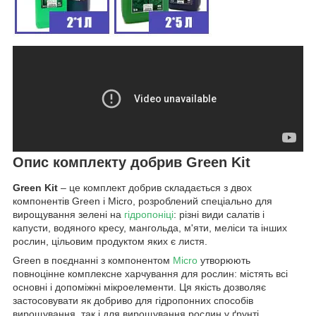
Опис комплекту добрив Green Kit
Green Kit
– це комплект добрив складається з двох
компонентів Green і Micro, розроблений спеціально для
вирощування зелені на
гідропоніці
: різні види салатів і
капусти, водяного кресу, мангольда, м'яти, меліси та інших
рослин, цільовим продуктом яких є листя.
Green в поєднанні з компонентом
Micro
утворюють
повноцінне комплексне харчування для рослин: містять всі
основні і допоміжні мікроелементи. Ця якість дозволяє
застосовувати як добриво для гідропонних способів
вирощування, так і для вирощування рослин у ґрунті.