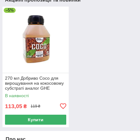
–5%
270 мл Добриво Coco для
вирощування на кокосовому
субстраті аналог GHE
В наявності
113,05
₴
119 ₴
Купити
Про нас