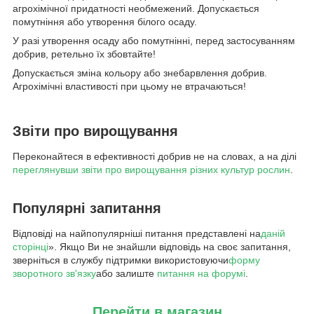
агрохімічної придатності необмежений. Допускається
помутніння або утворення білого осаду.
У разі утворення осаду або помутнінні, перед застосуванням
добрив, ретельно їх збовтайте!
Допускається зміна кольору або знебарвлення добрив.
Агрохімічні властивості при цьому не втрачаються!
Звіти про вирощування
Переконайтеся в ефективності добрив не на словах, а на ділі
переглянувши звіти про вирощування різних культур рослин
.
Популярні запитання
Відповіді на найпопулярніші питання представлені на
даній
сторінці
». Якщо Ви не знайшли відповідь на своє запитання,
зверніться в службу підтримки використовуючи
форму
зворотного зв'язку
або залиште
питання на форумі
.
Перейти в магазин