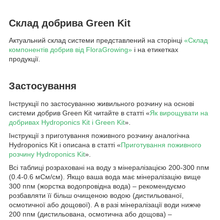
Склад добрива Green Kit
Актуальний склад системи представлений на сторінці
«Склад
компонентів добрив від FloraGrowing»
і на етикетках
продукції.
Застосування
Інструкції по застосуванню живильного розчину на основі
системи добрив Green Kit читайте в статті «
Як вирощувати на
добривах Hydroponics Kit і Green Kit
».
Інструкції з приготування поживного розчину аналогічна
Hydroponics Kit і описана в статті «
Приготування поживного
розчину Hydroponics Kit
».
Всі таблиці розраховані на воду з мінералізацією 200-300 ппм
(0.4-0.6 мСм/см). Якщо ваша вода має мінералізацію вище
300 ппм (жорстка водопровідна вода) – рекомендуємо
розбавляти її більш очищеною водою (дистильованої,
осмотичної або дощової). А в разі мінералізації води нижче
200 ппм (дистильована, осмотична або дощова) –