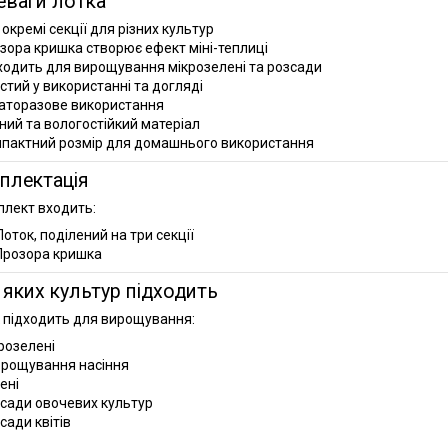
еваги лотка
 окремі секції для різних культур
зора кришка створює ефект міні-теплиці
ходить для вирощування мікрозелені та розсади
стий у використанні та догляді
аторазове використання
ний та вологостійкий матеріал
пактний розмір для домашнього використання
плектація
плект входить:
Лоток, поділений на три секції
Прозора кришка
яких культур підходить
 підходить для вирощування:
крозелені
орощування насіння
ені
зсади овочевих культур
сади квітів