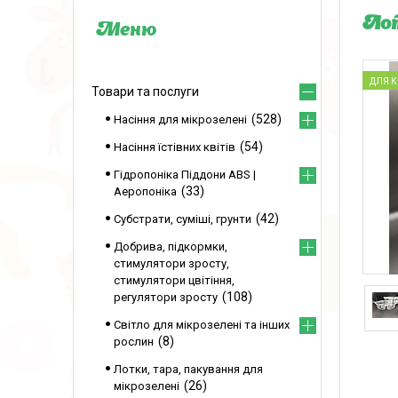
Лот
ДЛЯ КВ
Товари та послуги
528
Насіння для мікрозелені
54
Насіння їстівних квітів
Гідропоніка Піддони ABS |
33
Аеропоніка
42
Субстрати, суміші, грунти
Добрива, підкормки,
стимулятори зросту,
стимулятори цвітіння,
108
регулятори зросту
Світло для мікрозелені та інших
8
рослин
Лотки, тара, пакування для
26
мікрозелені