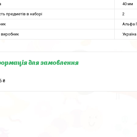
а
40 мм
сть предметів в наборі
2
ник
Альфа 
а виробник
Україна
ормація для замовлення
6 ₴