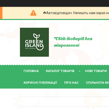
☘️Автовідповідач: Напишіть нам зараз н
Світ товарів для
мікрозелені
ГОЛОВНА
КАТАЛОГ ТОВАРІВ
НОВІ ТОВАРИ
КОРИСНІ ПУБЛІКАЦІЇ
ПРО НАС
СПІЛЬНОТА МІ