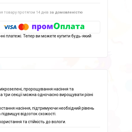
я товару протягом 14 днів
за домовленістю
нні платежі. Тепер ви можете купити будь-який
ікрозелені, пророщування насіння та
а три секції можна одночасно вирощувати різні
стання насіння, підтримуючи необхідний рівень
 підвищує відсоток схожості.
ористання та стійкість до вологи.