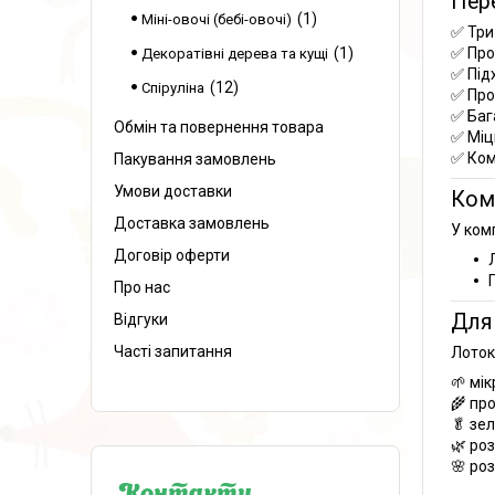
Пер
1
Міні-овочі (бебі-овочі)
✅ Три
1
✅ Про
Декоратівні дерева та кущі
✅ Під
12
Спіруліна
✅ Про
✅ Баг
Обмін та повернення товара
✅ Міц
✅ Ком
Пакування замовлень
Умови доставки
Ком
Доставка замовлень
У ком
Договір оферти
Про нас
Для 
Відгуки
Часті запитання
Лоток
🌱 мі
🌾 пр
🥬 зел
🌿 ро
🌸 роз