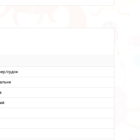
нер/судок
сальне
а
ий