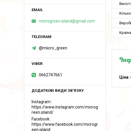
Висот
Кількі
microgreen.island@gmail.com
Вироб
Країн
@miicro_green
Інф
0662747661
Ціна:
Instagram
https://www.instagram.com/microg
reen.island/
Facebook
https://www.facebook.com/microgr
een.island