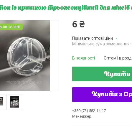
ок із кришкою трьохсекційний для міксів з
6 ₴
ІТІВ І ЗЕЛЕНІ
Показати оптові ціни
Мінімальна сума замовлення н
В наявності
Оптом і в розд
Купити
Купити з
+380 (73) 582-14-17
Менеджер