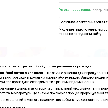
поверненн
У компанії підключені електро
товар не покидаючи сайту.
 з кришкою трисекційний для мікрозелені та розсади
кційний лоток з кришкою
— це зручне рішення для вирощування м
ування розсади в домашніх умовах або теплицях. Завдяки поділу н
ури або проводити експерименти з різними видами насіння.
ра кришка допомагає створити оптимальний мікроклімат для проро
ості та температури. Це значно прискорює процес пророщування та
 виготовлений із міцного пластику, що забезпечує довговічність вик