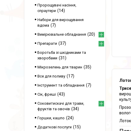
Пророщувачі насіння,
14
спраутери
Набори для вирощування
7
вдома
20
Вимірювальне обладнання
37
Препарати
Боротьба зі шкідниками та
31
хворобами
35
Мікрозелень для тварин
17
Все для поливу
Лоток
7
Інструмент та обладнання
Трисе
вирощ
43
Сік, фреші
культ
Соковитискачі для трави,
Прозо
34
фруктів та овочів
волог
24
Горшки, кашпо
Лоток
15
Додаткові послуги