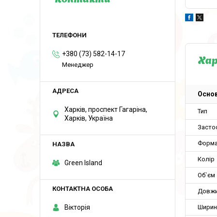
Контакти
+380 (73) 582-14-17
Ха
Менеджер
Основ
Харків, проспект Гагаріна,
Тип
Харків, Україна
Засто
Форм
Колір
Green Island
Об`єм
Довж
Вікторія
Ширин