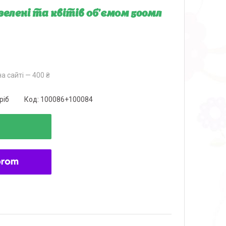
елені та квітів об'ємом 500мл
а сайті — 400 ₴
ріб
Код:
100086+100084