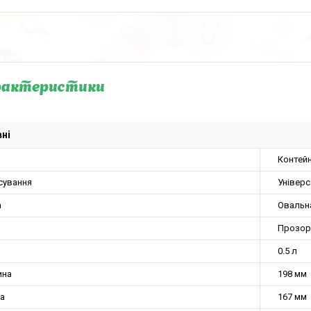
рактеристики
ні
Контей
сування
Універ
а
Овальн
Прозор
0.5 л
ина
198 мм
а
167 мм