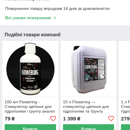
Повернення товару впродовж 14 днів за домовленістю
Всі умови повернення
Подібні товари компанії
100 мл Flowering -
10 л Flowering —
1 л 
Стимулятор цвітіння для
стимулятор цвітіння для
Стим
гідропоніки і грунту аналог
гідропоніки та ґрунту
гідр
Ripen
аналог Ripen
Ripe
79
1 399
279
₴
₴
Купити
Купити