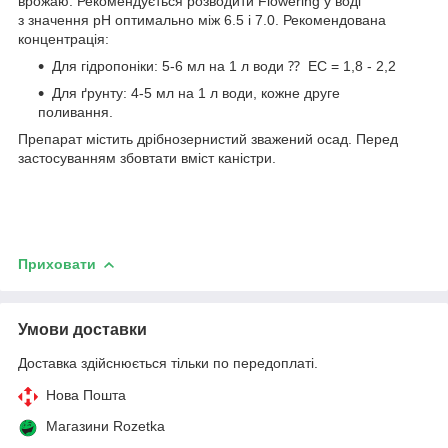
врожаю. Рекомендується розводити Flowering у воді
з значення pH оптимально між 6.5 і 7.0. Рекомендована
концентрація:
Для гідропоніки: 5-6 мл на 1 л води ⁇ EC = 1,8 - 2,2
Для ґрунту: 4-5 мл на 1 л води, кожне друге
поливання.
Препарат містить дрібнозернистий зважений осад. Перед
застосуванням збовтати вміст каністри.
Приховати
Умови доставки
Доставка здійснюється тільки по передоплаті.
Нова Пошта
Магазини Rozetka