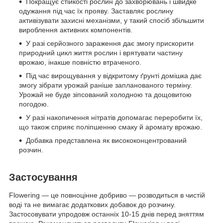
Покращує стійкості рослин до захворювань і швидке
одужання під час їх прояву. Заставляє рослину
активізувати захисні механізми, у такий спосіб збільшити
вироблення активних компонентів.
У разі серйозного зараження дає змогу прискорити
природний цикл життя рослин і врятувати частину
врожаю, інакше повністю втраченого.
Під час вирощування у відкритому ґрунті домішка дає
змогу зібрати урожай раніше запланованого терміну.
Урожай не буде зіпсований холодною та дощовитою
погодою.
У разі накопичення нітратів допомагає переробити їх,
що також сприяє поліпшенню смаку й аромату врожаю.
Добавка представлена як висококонцентрований
розчин.
Застосування
Flowering — це повноцінне добриво — розводиться в чистій
воді та не вимагає додаткових добавок до розчину.
Застосовувати упродовж останніх 10-15 днів перед зняттям