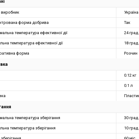
ні
а виробник
Україна
нтрована форма добрива
Так
мальна температура ефективної дії
24 град.
льна температура ефективної дії
18 град.
ративна форма
Розчин
овка
0.12 кг
0.1 л
вка
Пласти
гання
мальна температура зберігання
30 град.
льна температура зберігання
10 град.
 зберігання
60 міс