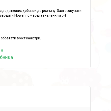
гає додаткових добавок до розчину. Застосовувати
водити Flowering у воді з значенням pH
збовтати вміст каністри.
ин
обника