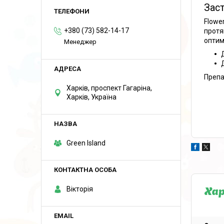
Зас
Flowe
+380 (73) 582-14-17
протя
оптим
Менеджер
Препа
Харків, проспект Гагаріна,
Харків, Україна
Green Island
Вікторія
Ха