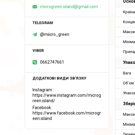
Основ
microgreen.island@gmail.com
Країн
Конце
Макси
@miicro_green
Мініма
Препа
0662747661
Упак
Вага
Об`єм
Instagram
Упако
https://www.instagram.com/microg
reen.island/
Збері
Facebook
https://www.facebook.com/microgr
Макси
een.island
Мініма
Термін