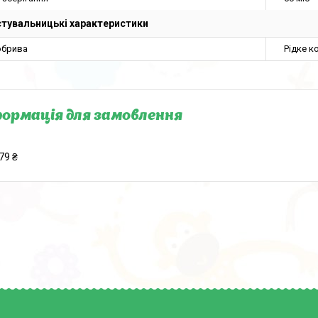
тувальницькі характеристики
обрива
Рідке к
ормація для замовлення
79 ₴