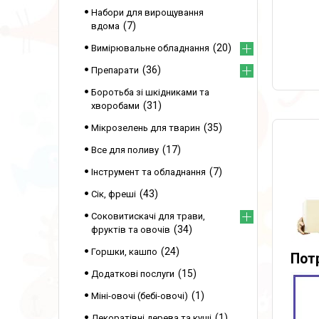
Набори для вирощування
7
вдома
20
Вимірювальне обладнання
36
Препарати
Боротьба зі шкідниками та
31
хворобами
35
Мікрозелень для тварин
17
Все для поливу
7
Інструмент та обладнання
43
Сік, фреші
Соковитискачі для трави,
34
фруктів та овочів
24
Горшки, кашпо
Потр
15
Додаткові послуги
1
Міні-овочі (бебі-овочі)
1
Декоратівні дерева та кущі