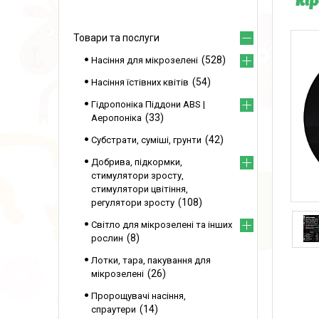
Rip
Товари та послуги
528
Насіння для мікрозелені
54
Насіння їстівних квітів
Гідропоніка Піддони ABS |
33
Аеропоніка
42
Субстрати, суміші, грунти
Добрива, підкормки,
стимулятори зросту,
стимулятори цвітіння,
108
регулятори зросту
Світло для мікрозелені та інших
8
рослин
Лотки, тара, пакування для
26
мікрозелені
Пророщувачі насіння,
14
спраутери