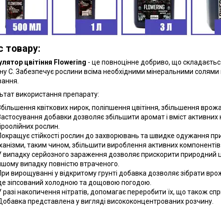
с товару:
лятор цвітіння Flowering
- це повноцінне добриво, що складаєть
іну С. Забезпечує рослини всіма необхідними мінеральними солями 
вання.
ьтат використання препарату:
Збільшення квіткових нирок, поліпшення цвітіння, збільшення врожа
Застосування добавки дозволяє збільшити аромат і вміст активних к
іроолійних рослин.
Покращує стійкості рослин до захворювань та швидке одужання при 
ханізми, таким чином, збільшити вироблення активних компонентів
У випадку серйозного зараження дозволяє прискорити природний ц
іншому випадку повністю втраченого.
При вирощуванні у відкритому грунті добавка дозволяє зібрати вро
де зіпсований холодною та дощовою погодою.
У разі накопичення нітратів, допомагає переробити їх, що також с
Добавка представлена у вигляді висококонцентрованих розчину.