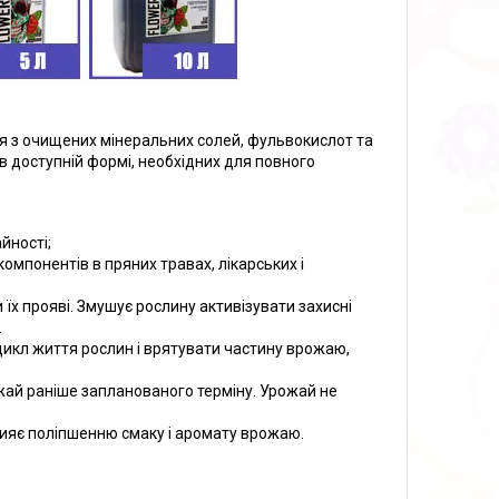
ся з очищених мінеральних солей, фульвокислот та
в доступній формі, необхідних для повного
йності;
омпонентів в пряних травах, лікарських і
їх прояві. Змушує рослину активізувати захисні
.
икл життя рослин і врятувати частину врожаю,
жай раніше запланованого терміну. Урожай не
прияє поліпшенню смаку і аромату врожаю.