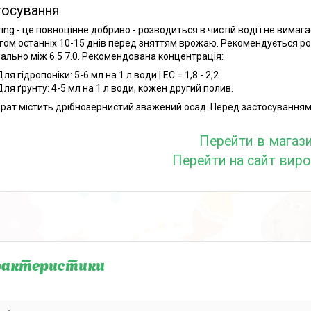
тосування
ring - це повноцінне добриво - розводиться в чистій воді і не вима
гом останніх 10-15 днів перед зняттям врожаю. Рекомендується роз
ально між 6.5 7.0. Рекомендована концентрація:
Для гідропоніки: 5-6 мл на 1 л води | EC = 1,8 - 2,2
Для ґрунту: 4-5 мл на 1 л води, кожен другий полив.
рат містить дрібнозернистий зважений осад. Перед застосуванням 
Перейти в магаз
Перейти на сайт вир
рактеристики