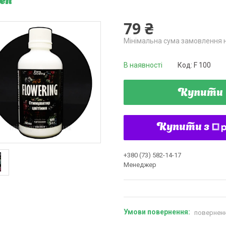
en
79 ₴
Мінімальна сума замовлення н
В наявності
Код:
F 100
Купити
Купити з
+380 (73) 582-14-17
Менеджер
поверненн