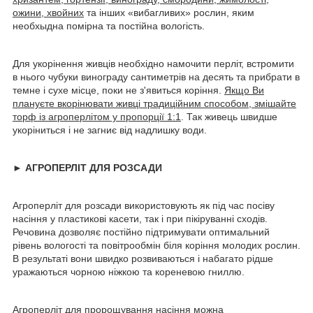
ожини, хвойних
та інших «вибагливих» рослин, яким
необхыдна помірна та постійна вологість.
Для укорінення живців необхідно намочити перліт, встромити
в нього чубуки винограду сантиметрів на десять та прибрати в
темне і сухе місце, поки не з'явиться коріння.
Якщо Ви
плануєте вкорінювати живці традиційним способом, змішайте
торф із агроперлітом у пропорції 1:1
. Так живець швидше
укоріниться і не загниє від надлишку води.
► АГРОПЕРЛІТ ДЛЯ РОЗСАДИ
Агроперліт для розсади використовують як під час посіву
насіння у пластикові касети, так і при пікіруванні сходів.
Речовина дозволяє постійно підтримувати оптимальний
рівень вологості та повітрообмін біля коріння молодих рослин.
В результаті вони швидко розвиваються і набагато рідше
уражаються чорною ніжкою та кореневою гниллю.
Агроперліт для пророщування насіння можна