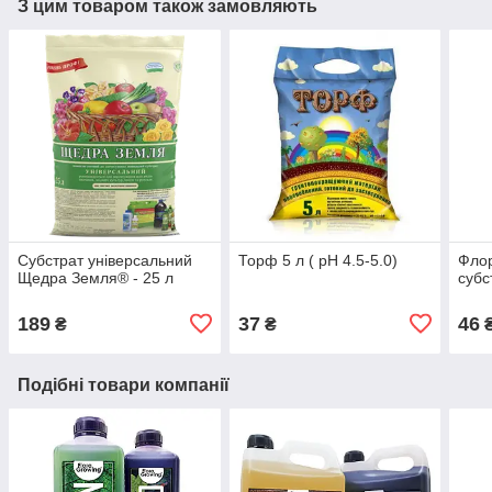
З цим товаром також замовляють
Субстрат універсальний
Торф 5 л ( рН 4.5-5.0)
Флор
Щедра Земля® - 25 л
субс
189
37
46
₴
₴
Подібні товари компанії