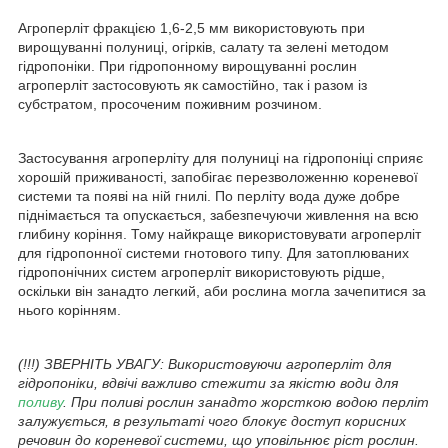
Агроперліт фракцією 1,6-2,5 мм використовують при
вирощуванні полуниці, огірків, салату та зелені методом
гідропоніки. При гідропонному вирощуванні рослин
агроперліт застосовують як самостійно, так і разом із
субстратом, просоченим поживним розчином.
Застосування агроперліту для полуниці на гідропоніці сприяє
хорошій приживаності, запобігає перезволоженню кореневої
системи та появі на ній гнилі. По перліту вода дуже добре
піднімається та опускається, забезпечуючи живлення на всю
глибину коріння. Тому найкраще використовувати агроперліт
для гідропонної системи гнотового типу. Для затоплюваних
гідропонічних систем агроперліт використовують рідше,
оскільки він занадто легкий, аби рослина могла зачепитися за
нього корінням.
(!!!) ЗВЕРНІТЬ УВАГУ: Використовуючи агроперліт для
гідропоніки, вдвічі важливо стежити за якістю води для
поливу
. При поливі рослин занадто жорсткою водою перліт
залужується, в результаті чого блокує доступ корисних
речовин до кореневої системи, що уповільнює ріст рослин.