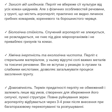
✓
Захист від шкідників
. Перліт не вбереже с/г культури від
усіх комах-шкідників. Але з фізичних особливостей речовини,
у грунті, що містить агроперліт, практично не видно личинок
грибних комариків, кореневого та борошнистого червця.
✓
Біологічна стійкість
. Спучений агроперліт не злежується,
не розкладається, не гниє під дією мікроорганізмів і не
приваблює гризунів та комах.
✓
Хімічна інертність та екологічна чистота
. Перліт є
стерильним матеріалом, у ньому відсутні солі важких металів
та токсичні речовини. Він не вступає у реакцію із лугами та
слабкими кислотами, дозволяє загальмувати процеси
засолення грунту.
✓
Довговічність
. Термін придатності перліту не обмежений і
залежить лише від умов, створених для збереження його
сипучої, пухкої структури. Повне руйнування зерен
агроперліту відбувається через 3-4 роки після внесення при
багаторазовому перекопуванні та розпушуванні.