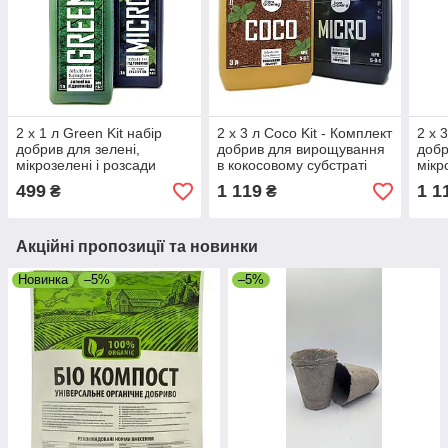
2 х 1 л Green Kit набір
2 х 3 л Coco Kit - Комплект
2 х 
добрив для зелені,
добрив для вирощування
добр
мікрозелені і розсади
в кокосовому субстраті
мікр
499
1 119
1 1
₴
₴
Акційні пропозиції та новинки
Новинка
–5%
–5%