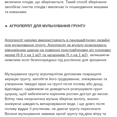
величини плодів, що зберігаються. Такий спосіб зберігання
запобігає гниттю плодів і виключає їх пошкодження мишами
та комахами.
► АГРОПЕРЛІТ ДЛЯ МУЛЬЧУВАННЯ ГРУНТУ
Агроперліт нерідко використовують в ландшафтному дизайні
для мульчування грунту. Агроперліт як мульчу розкладають
рівномірним шаром на поверхні пристовбурових кіл плодових
дерев (8-9 л на 1 м2) та чагарників (5 л на 1 м2)
, залишаючи
невелике коло безпосередньо під рослиною для зрошення.
Мульчування грунту агроперлітом допоможе покращити
аерацію грунту, запобігти його грудкуванню, злежуванню та
утворенню твердої кірки на грунті після поливу або дощу,
відповідно, садівникові не доведеться розпушувати грунт
щоразу, щоб забезпечити корінням рослин доступ до кисню.
Влітку така неорганічна мульча зберігає вологу, значно
знижуючи швидкість випаровування води, і ще довго після
поливу віддає її рослинам, не даючи грунту пересихати.
Восени мульчування заважає ерозії грунту під дією вітру та