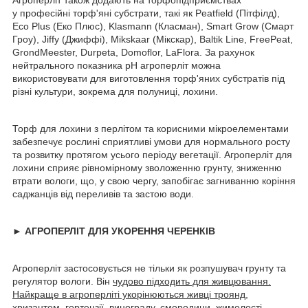
у професійні торф'яні субстрати, такі як Peatfield (Пітфілд),
Eco Plus (Еко Плюс), Klasmann (Класман), Smart Grow (Смарт
Гроу), Jiffy (Джиффі), Mikskaar (Мікскар), Baltik Line, FreePeat,
GrondMeester, Durpeta, Domoflor, LaFlora. За рахунок
нейтрального показника pH агроперліт можна
використовувати для виготовлення торф'яних субстратів під
різні культури, зокрема для полуниці, лохини.
Торф для лохини з перлітом та корисними мікроелементами
забезпечує рослині сприятливі умови для нормального росту
та розвитку протягом усього періоду вегетації. Агроперліт для
лохини сприяє рівномірному зволоженню грунту, зниженню
втрати вологи, що, у свою чергу, запобігає загниванню коріння
саджанців від переливів та застою води.
► АГРОПЕРЛІТ ДЛЯ УКОРЕННЯ ЧЕРЕНКІВ
Агроперліт застосовується не тільки як розпушувач грунту та
регулятор вологи. Він
чудово підходить для живцювання.
Найкраще в агроперліті укорінюються живці троянд,
хризантем, гортензії, винограду, смородини, жимолості,