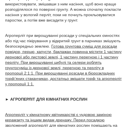
використовувати, змішавши з ним насіння, щоб воно краще
розподілялося по поверхні грунту. А можна спочатку покласти
насіння у вологий перліт, поки не почнуть прокльовуватися
паростки, а потім вже висадити у грунт.
Агроперліт при вирощуванні розсади у спеціальних ємностях
або під час пікірування у відкритий грунт в парниках змішують
безпосередньо землею.
Готова грунтова суміш для розсади
помідор, перцю, капусти, баклажан повинна містити 1 частину
дернової або листової землі, 1 частину перегною і 1 частину
перліту. При вирощуванні цибулі та селери роблять
грунтосуміш із дернової землі, перегною та перліту в
пропорції 2:1:1. При вирощуванні розсади в біорозкладних
торф'яних стаканчиках, достатньо змішати торф та агроперліт
у пропорції 1:1.
► АГРОПЕРЛІТ ДЛЯ КІМНАТНИХ РОСЛИН
Агроперліт у кімнатному квітникарстві є чудовою заміною
керамзиту та іншим видам дренажу. Перед посадкою
зволожений агроперліт для кімнатних рослин поміщають на