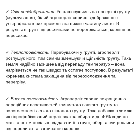
✓
Світловідображення
. Розташовуючись на поверхні грунту
(мульчування), білий агроперліт сприяє відображенню
ультрафіолетових променів на нижню частину листя. В
результаті грунт під рослинами не перегрівається, коріння не
пересихає.
✓
Теплопровідність
. Перебуваючи у грунті, агроперліт
розпушує його, тим самим зменшуючи щільність грунту. Така
земля надійно захищена від перепаду температур – вона
нагрівається не так швидко та остигає поступово. В результаті
коренева система захищена від переохолодження та
перегріву.
✓
Висока вологоємність
. Агроперліт сприяє покращенню
аераційних властивостей глинистого важкого грунту та
вологоємності легкого піщаного грунту. Така добавка в землю
як гідрофобізований перліт здатна вбирати до 40% води по
масі, а потім повільно віддавати її в грунт, оберігаючи рослини
від переливів та загнивання коренів.