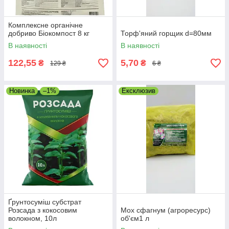
Комплексне органічне
добриво Біокомпост 8 кг
Торф'яний горщик d=80мм
В наявності
В наявності
122,55
5,70
₴
₴
129 ₴
6 ₴
Новинка
–1%
Ексклюзив
Ґрунтосуміш субстрат
Розсада з кокосовим
Мох сфагнум (агроресурс)
волокном, 10л
об'єм1 л