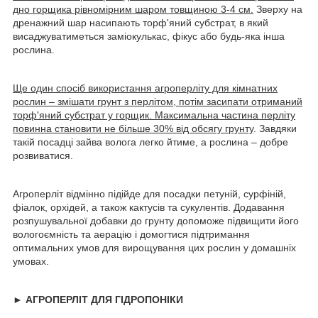
дно горщика рівномірним шаром товщиною 3-4 см.
Зверху на
дренажний шар насипають торф'яний субстрат, в який
висаджуватиметься заміокулькас, фікус або будь-яка інша
рослина.
Ще один спосіб використання агроперліту для кімнатних
рослин – змішати грунт з перлітом, потім засипати отриманий
торф'яний субстрат у горщик. Максимальна частина перліту
повинна становити не більше 30% від обсягу грунту
. Завдяки
такій посадці зайва волога легко йтиме, а рослина – добре
розвиватися.
Агроперліт відмінно підійде для посадки петуній, сурфіній,
фіалок, орхідей, а також кактусів та сукулентів. Додавання
розпушувальної добавки до грунту допоможе підвищити його
вологоємність та аерацію і домогтися підтримання
оптимальних умов для вирощування цих рослин у домашніх
умовах.
► АГРОПЕРЛІТ ДЛЯ ГІДРОПОНІКИ