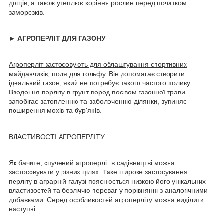
дощів, а також утеплює коріння рослин перед початком
заморозків.
► АГРОПЕРЛІТ ДЛЯ ГАЗОНУ
Агроперліт застосовують для облаштування спортивних
майданчиків, поля для гольфу. Він допомагає створити
ідеальний газон, який не потребує такого частого поливу
.
Введення перліту в грунт перед посівом газонної трави
запобігає затопленню та заболоченню ділянки, зупиняє
поширення мохів та бур'янів.
ВЛАСТИВОСТІ АГРОПЕРЛІТУ
Як бачите, спучений агроперліт в садівництві можна
застосовувати у різних цілях. Таке широке застосування
перліту в аграрній галузі пояснюється низкою його унікальних
властивостей та безліччю переваг у порівнянні з аналогічними
добавками. Серед особливостей агроперліту можна виділити
наступні.