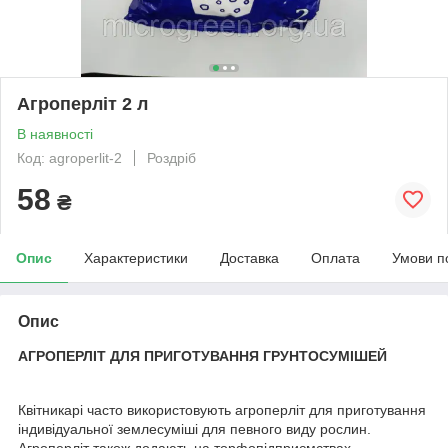
Агроперліт 2 л
В наявності
Код: agroperlit-2
Роздріб
58
₴
Опис
Характеристики
Доставка
Оплата
Умови п
Опис
АГРОПЕРЛІТ ДЛЯ ПРИГОТУВАННЯ ГРУНТОСУМІШЕЙ
Квітникарі часто використовують агроперліт для приготування
індивідуальної землесуміші для певного виду рослин.
Агроперліт також додають на торфопідприємствах