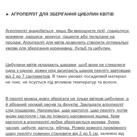
► АГРОПЕРЛІТ ДЛЯ ЗБЕРІГАННЯ ЦИБУЛИН КВІТІВ
Агроперліт знадобиться, якщо Ви вирощуєте лілії, гладіолуси,
жоржини, нарциси, крокуси, гіацинти або тюльпани на
продаж. Агроперліт для квітів дозволить створити оптимальні
умови для зберігання кореневищ, бульб та цибулин.
Цибулини квітів укладають шарами, щоб вони не стикалися
одна з одною, кожен ряд засипають шаром перліту завтовшки
від 2 до 7 сантиметрів
. В таких умовах посадковий матеріал
не гниє, не псується під впливом температур та вологи.
В перліті можна довго зберігати не тільки квіткові цибулини, а
й зібраний урожай овочів та фруктів. Закладати агроперліт
слід пошарово. Наприклад, шар картоплі, шар перліту, потім
знову картопля і так до повного наповнення ящика. Крім
картоплі в агроперліті добре зберігаються морква, буряк,
часник, цибуля, капуста, яблука. Розмір кожного проміжного
шару перліту повинен становити від 2 до 5 см
, залежно від