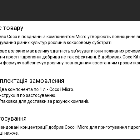
с товару
во Coco в поєднанні з компонентом Micro утворюють повноцінне в
ування різних культур рослин в кокосовому субстраті.
ове волокно має велику здатність зв'язувати іони поживних речовин
ни прості гідропонні добрива не так ефективні. В добривах Coco Kit
и формулу забезпечує рослину повноцінним зростанням і розвитко
плектація замовлення
Два компонента по 1 л
-
Coco і Micro.
Інструкція по застосуванню.
Упаковка для доставки за рахунок компанії.
тосування
ендовані концентрації добрив Coco і Micro для приготування гідр
ці нижче.