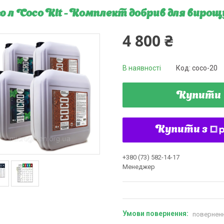
 20 л Coco Kit - Комплект добрив для вир
4 800 ₴
В наявності
Код:
coco-20
Купити
Купити з
+380 (73) 582-14-17
Менеджер
поверненн