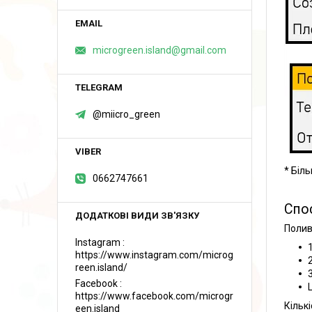
microgreen.island@gmail.com
@miicro_green
* Біл
0662747661
Спо
Полив
Instagram
https://www.instagram.com/microg
reen.island/
Facebook
https://www.facebook.com/microgr
Кільк
een.island