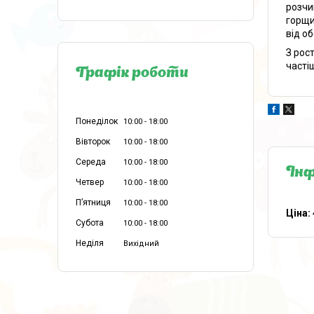
розчи
горщи
від о
З рос
часті
Графік роботи
Понеділок
10:00
18:00
Вівторок
10:00
18:00
Середа
10:00
18:00
Інф
Четвер
10:00
18:00
Пʼятниця
10:00
18:00
Ціна:
Субота
10:00
18:00
Неділя
Вихідний