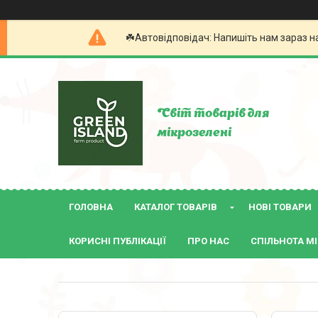
☘️Автовідповідач: Напишіть нам зараз н
Світ товарів для
мікрозелені
ГОЛОВНА
КАТАЛОГ ТОВАРІВ
НОВІ ТОВАРИ
КОРИСНІ ПУБЛІКАЦІЇ
ПРО НАС
СПІЛЬНОТА МІ