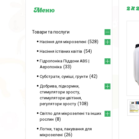
2 х
Товари та послуги
528
Насіння для мікрозелені
54
Насіння їстівних квітів
Гідропоніка Піддони ABS |
33
Аеропоніка
42
Субстрати, суміші, грунти
Добрива, підкормки,
стимулятори зросту,
стимулятори цвітіння,
108
регулятори зросту
Світло для мікрозелені та інших
8
рослин
Лотки, тара, пакування для
26
мікрозелені