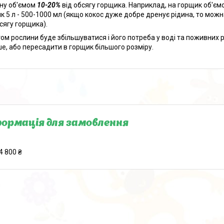
ну об'ємом
10-20%
від обсягу горщика. Наприклад, на горщик об'ємо
к 5 л - 500-1000 мл (якщо кокос дуже добре дренує рідина, то можн
бсягу горщика).
том рослини буде збільшуватися і його потреба у воді та поживних
ше, або пересадити в горщик більшого розміру.
ормація для замовлення
4 800 ₴