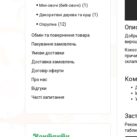
1
Міні-овочі (бебі-овочі)
1
Декоратівні дерева та кущі
12
Спіруліна
Опи
Обмін та повернення товара
Добри
вирощ
Пакування замовлень
Кокос
Умови доставки
причи
склал
Доставка замовлень
Договір оферти
Ком
Про нас
Відгуки
Часті запитання
Зас
Реком
табли