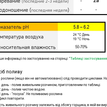
ьше інформації по застосуванню на сторінці: "
Таблиці застосування
сіб поливу
 рослини (якщо він не автоматизовано) слід проводити циклами. Н
1 день - полив живильним розчином, приготовленим по таблиці.
2 день - полив чистою водою.
3 день - "посуха". Не поливаємо рослина
Цикл повторити.
ість живильного розчину залежить від обсягу горщика, в якій ви в