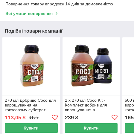
Повернення товару впродовж 14 днів за домовленістю
Всі умови повернення
Подібні товари компанії
270 мл Добриво Coco для
2 х 270 мл Coco Kit -
500 
вирощування на
Комплект добрив для
вир
кокосовому субстраті
вирощування в
коко
аналог GHE
кокосовому субстраті
ана
113,05
239
165
₴
₴
119 ₴
(аналог GHE)
Купити
Купити