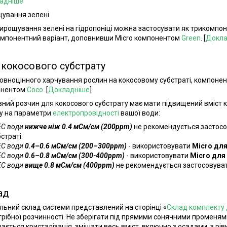
адніше
ування зелені
ирощування зелені на гідропоніці можна застосувати як трикомпоне
мпонентний варіант, доповнивши Micro компонентом
Green
. [
Докла
 кокосового субстрату
овноцінного харчування рослин на кокосовому субстраті, компоне
онентом
Coco
. [
Докладніше
]
ний розчин для кокосового субстрату має мати підвищений вміст ка
у на параметри
електропровідності
вашої води:
EC води
нижче ніж 0.4 мСм/см (200ppm)
не рекомендується застосо
страті.
EC води
0.4–0.6 мСм/см (200–300ppm)
- використовувати
Micro для
EC води
0.6–0.8 мСм/см (300-400ppm)
- використовувати
Micro для
EC води
вище 0.8 мСм/см (400ppm)
не рекомендується застосовуват
ад
льний склад системи представлений на сторінці «
Склад комплекту д
трібної розчинності. Не зберігати під прямими сонячними променя
вається кристалізація, змішати весь вміст, включно з осадами, з рів