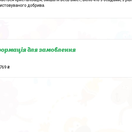
истовуваного добрива.
ормація для замовлення
769 ₴