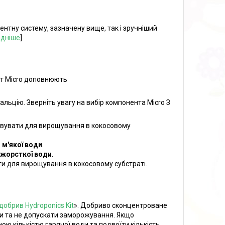
нтну систему, зазначену вище, так і зручніший
дніше
]
нт Micro доповнюють
льцію. Зверніть увагу на вибір компонента Micro З
вувати для вирощування в кокосовому
 м'якої води
.
 жорсткої води
.
и для вирощування в кокосовому субстраті.
обрив Hydroponics Kit
». Добриво сконцентроване
ми та не допускати заморожування. Якщо
ною кількістю гарячої води та подвоїти кількість