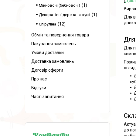
[
Докл
1
Міні-овочі (бебі-овочі)
Вирощ
1
Декоратівні дерева та кущі
Для в
двоко
12
Спіруліна
Обмін та повернення товара
Для
Пакування замовлень
Для п
Умови доставки
комп
Доставка замовлень
Пожив
огляд
Договір оферти
Про нас
суб
Відгуки
Часті запитання
Скл
Актуа
до по
відбу