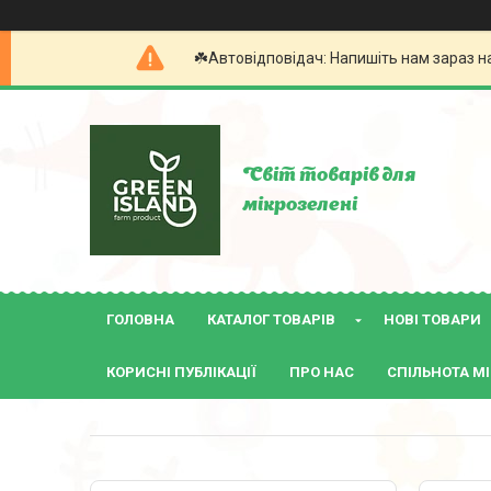
☘️Автовідповідач: Напишіть нам зараз н
Світ товарів для
мікрозелені
ГОЛОВНА
КАТАЛОГ ТОВАРІВ
НОВІ ТОВАРИ
КОРИСНІ ПУБЛІКАЦІЇ
ПРО НАС
СПІЛЬНОТА МІ