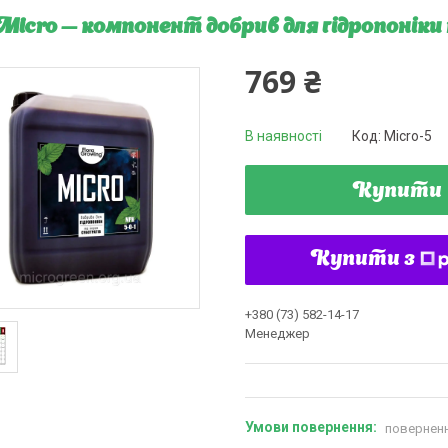
 Micro — компонент добрив для гідропонік
769 ₴
В наявності
Код:
Micro-5
Купити
Купити з
+380 (73) 582-14-17
Менеджер
поверненн