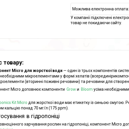
У компанії підключені електро
товар не покидаючи сайту.
с товару:
нент Micro для жорсткої води
— один із трьох компонентів сист
 необхідними мікроелементами у формі хелатів (всерединірикомпсн
кроелементи (вторинні поживні речовини) та речовини для створен
нент Micro доповнює компоненти
Grow
и
Bloom
усіма необхідними 
onics Kit Micro
для жорсткої води має етикетку із синьою смугою. 
ом кальцію понад 70 мг/л (175 ppm).
осування в гідропоніці
овноцінного харчування рослин на гідропоніці, компонент Micro д