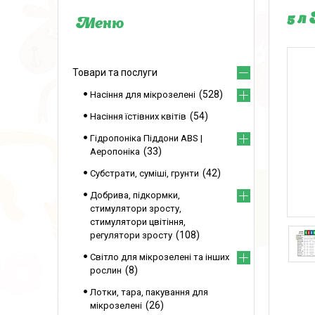
5 л
Товари та послуги
528
Насіння для мікрозелені
54
Насіння їстівних квітів
Гідропоніка Піддони ABS |
33
Аеропоніка
42
Субстрати, суміші, грунти
Добрива, підкормки,
стимулятори зросту,
стимулятори цвітіння,
108
регулятори зросту
Світло для мікрозелені та інших
8
рослин
Лотки, тара, пакування для
26
мікрозелені