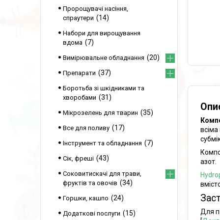
Пророщувачі насіння,
14
спраутери
Набори для вирощування
7
вдома
20
Вимірювальне обладнання
37
Препарати
Боротьба зі шкідниками та
31
хворобами
Опи
35
Мікрозелень для тварин
Компо
17
Все для поливу
всіма
субмі
7
Інструмент та обладнання
Компо
43
Сік, фреші
азот.
Соковитискачі для трави,
Hydrop
34
фруктів та овочів
вміст
Заст
24
Горшки, кашпо
Для п
15
Додаткові послуги