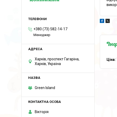
Контакти
викор
+380 (73) 582-14-17
Менеджер
Інф
Харків, проспект Гагаріна,
Ціна:
Харків, Україна
Green Island
Вікторія