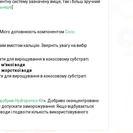
нтну систему зазначену вище, так і більш зручний
ьніше
]
т Micro доповнюють компонентом
Coco
.
м вмістом кальцію. Зверніть увагу на вибір
:
ти для вирощування в кокосовому субстраті.
 м'якої води
.
 жорсткої води
.
и для вирощування в кокосовому субстраті.
обрив Hydroponics Kit
». Добриво сконцентровано
не допускати заморожування. Якщо відбувається
 води і подвоїти кількість використовуваного