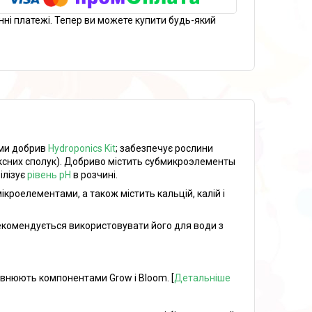
нні платежі. Тепер ви можете купити будь-який
еми добрив
Hydroponics Kit
; забезпечує рослини
ксних сполук). Добриво містить субмикроэлементы
ілізує
рівень pH
в розчині.
ікроелементами, а також містить кальцій, калій і
екомендується використовувати його для води з
овнюють компонентами Grow і Bloom. [
Детальніше