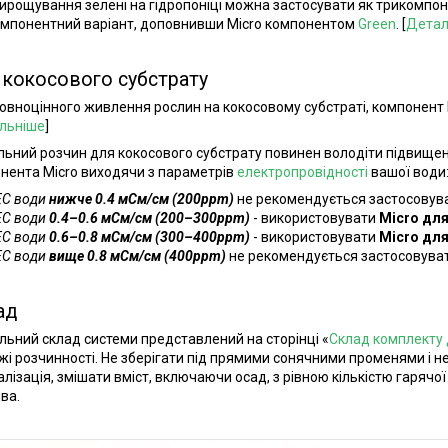
ирощування зелені на гідропоніці можна застосувати як трикомпоне
мпонентний варіант, доповнивши Micro компонентом
Green
. [
Детал
 кокосового субстрату
овноцінного живлення рослин на кокосовому субстраті, компонен
льніше
]
ьний розчин для кокосового субстрату повинен володіти підвищени
нента Micro виходячи з параметрів
електропровідності
вашої води
EC води
нижче 0.4 мСм/см (200ppm)
не рекомендується застосовува
EC води
0.4–0.6 мСм/см (200–300ppm)
- використовувати
Micro для
EC води
0.6–0.8 мСм/см (300–400ppm)
- використовувати
Micro для
EC води
вище 0.8 мСм/см (400ppm)
не рекомендується застосовуват
ад
льний склад системи представлений на сторінці «
Склад комплекту д
жі розчинності. Не зберігати під прямими сонячними променями і 
алізація, змішати вміст, включаючи осад, з рівною кількістю гарячої
ва.