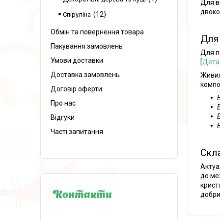
Для в
двоко
12
Спіруліна
Обмін та повернення товара
Для
Пакування замовлень
Для п
Умови доставки
[
Дета
Доставка замовлень
Живил
компо
Договір оферти
Про нас
Відгуки
Часті запитання
Скл
Актуа
до ме
крист
Контакти
добри