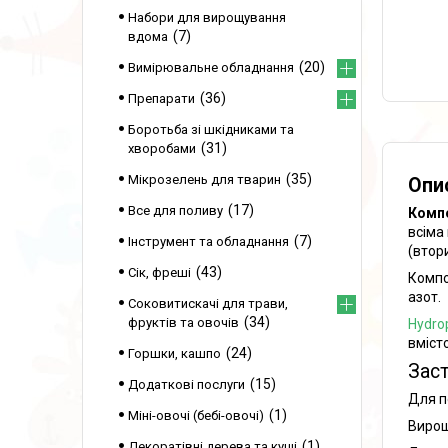
Набори для вирощування
7
вдома
20
Вимірювальне обладнання
36
Препарати
Боротьба зі шкідниками та
31
хворобами
35
Мікрозелень для тварин
Опи
17
Все для поливу
Компо
всіма
7
Інструмент та обладнання
(втор
43
Сік, фреші
Компо
азот.
Соковитискачі для трави,
34
фруктів та овочів
Hydrop
вміст
24
Горшки, кашпо
Заст
15
Додаткові послуги
Для п
1
Міні-овочі (бебі-овочі)
Вирощ
1
Декоратівні дерева та кущі