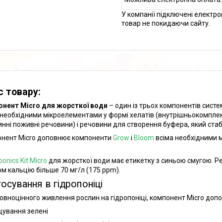
У компанії підключені електро
товар не покидаючи сайту.
с товару:
нент Micro для жорсткої води
– один із трьох компонентів сист
 необхідними мікроелементами у формі хелатів (внутрішньокомпле
инні поживні речовини) і речовини для створення буфера, який стаб
нент Micro доповнює компоненти
Grow
і
Bloom
всіма необхідними м
onics Kit Micro
для жорсткої води має етикетку з синьою смугою. Р
ом кальцію більше 70 мг/л (175 ppm).
осування в гідропоніці
овноцінного живлення рослин на гідропоніці, компонент Micro доп
ування зелені