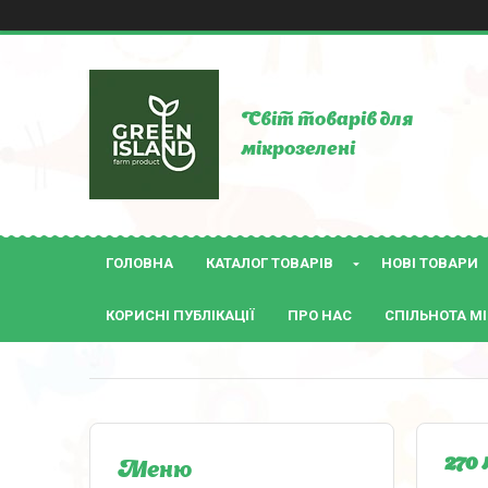
Світ товарів для
мікрозелені
ГОЛОВНА
КАТАЛОГ ТОВАРІВ
НОВІ ТОВАРИ
КОРИСНІ ПУБЛІКАЦІЇ
ПРО НАС
СПІЛЬНОТА МІ
270