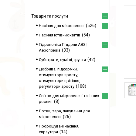
Товари та послуги
526
Насіння для мікрозелені
54
Насіння їстівних квітів
Гідропоніка Піддони ABS |
33
Аеропоніка
42
Субстрати, суміші, грунти
Добрива, підкормки,
стимулятори зросту,
стимулятори цвітіння,
108
регулятори зросту
Світло для мікрозелені та інших
8
рослин
Лотки, тара, пакування для
26
мікрозелені
Пророщувачі насіння,
14
спраутери