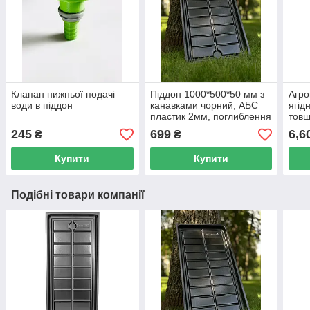
Клапан нижньої подачі
Піддон 1000*500*50 мм з
Агро
води в піддон
канавками чорний, АБС
ягід
пластик 2мм, поглиблення
тов
для зливу
245
699
6,6
₴
₴
Купити
Купити
Подібні товари компанії