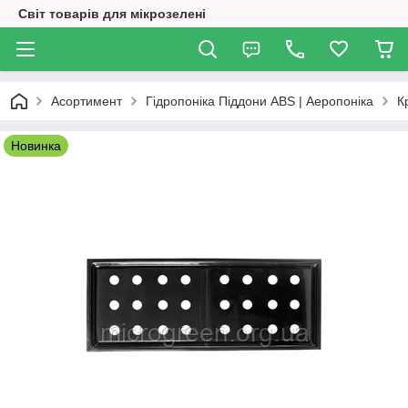
Світ товарів для мікрозелені
Асортимент
Гідропоніка Піддони ABS | Аеропоніка
К
Новинка