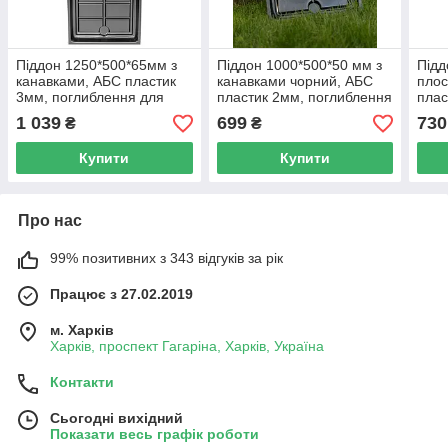
Піддон 1250*500*65мм з
Піддон 1000*500*50 мм з
Підд
канавками, АБС пластик
канавками чорний, АБС
плос
3мм, поглиблення для
пластик 2мм, поглиблення
плас
зливу, поглиблення для
для зливу
для 
1 039
699
730
₴
₴
подачі. Колір чорний.
Купити
Купити
Про нас
99% позитивних з 343 відгуків за рік
Працює з 27.02.2019
м. Харків
Харків, проспект Гагаріна, Харків, Україна
Контакти
Сьогодні вихідний
Показати весь графік роботи