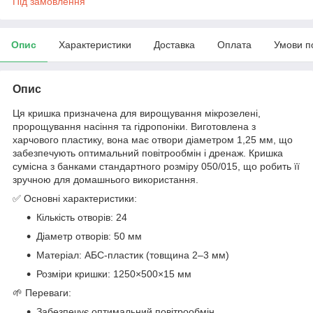
Під замовлення
Опис
Характеристики
Доставка
Оплата
Умови п
Опис
Ця кришка призначена для вирощування мікрозелені,
пророщування насіння та гідропоніки. Виготовлена з
харчового пластику, вона має отвори діаметром 1,25 мм, що
забезпечують оптимальний повітрообмін і дренаж. Кришка
сумісна з банками стандартного розміру 050/015, що робить її
зручною для домашнього використання.
✅ Основні характеристики:
Кількість отворів: 24
Діаметр отворів: 50 мм
Матеріал: АБС-пластик (товщина 2–3 мм)
Розміри кришки: 1250×500×15 мм
🌱 Переваги:
Забезпечує оптимальний повітрообмін