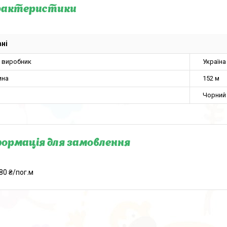
рактеристики
ні
а виробник
Україна
ина
152 м
Чорний
ормація для замовлення
80 ₴/пог.м