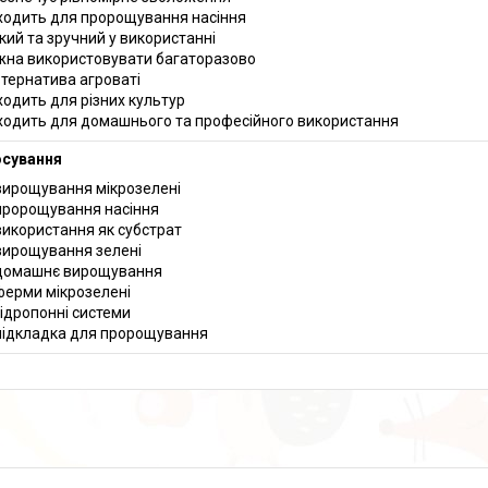
ходить для пророщування насіння
кий та зручний у використанні
на використовувати багаторазово
тернатива агроваті
ходить для різних культур
ходить для домашнього та професійного використання
осування
вирощування мікрозелені
пророщування насіння
використання як субстрат
вирощування зелені
домашнє вирощування
ферми мікрозелені
гідропонні системи
підкладка для пророщування