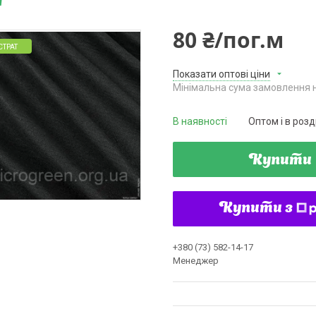
м
80 ₴/пог.м
СТРАТ
Показати оптові ціни
Мінімальна сума замовлення н
В наявності
Оптом і в розд
Купити
Купити з
+380 (73) 582-14-17
Менеджер