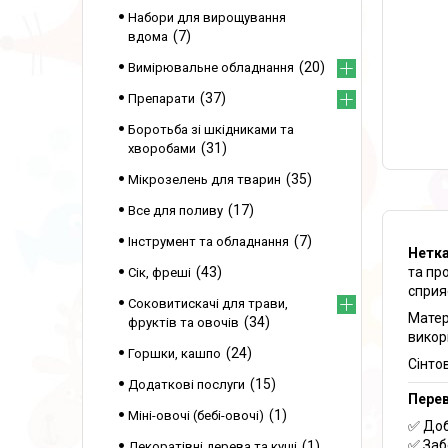
Набори для вирощування
7
вдома
20
Вимірювальне обладнання
37
Препарати
Боротьба зі шкідниками та
31
хворобами
35
Мікрозелень для тварин
17
Все для поливу
7
Інструмент та обладнання
Нетка
та пр
43
Сік, фреші
сприя
Соковитискачі для трави,
Матер
34
фруктів та овочів
викор
24
Горшки, кашпо
Сінто
15
Додаткові послуги
Пере
1
Міні-овочі (бебі-овочі)
✅ Доб
✅ Заб
1
Декоратівні дерева та кущі