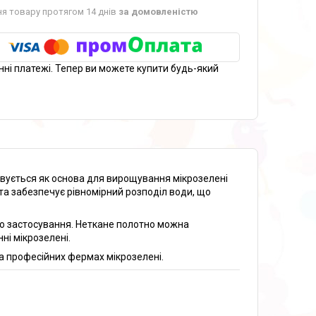
я товару протягом 14 днів
за домовленістю
нні платежі. Тепер ви можете купити будь-який
овується як основа для вирощування мікрозелені
та забезпечує рівномірний розподіл води, що
го застосування. Неткане полотно можна
ні мікрозелені.
а професійних фермах мікрозелені.