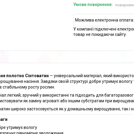
поверненн
У компанії підключені електро
товар не покидаючи сайту.
не полотно Сінтоватин
— універсальний матеріал, який використ
орощування насіння. Завдяки своїй структурі добре утримує вологу 
є стабільному росту рослин.
іал легкий, зручний у використанні та підходить для багаторазово
истовувати як заміну агроваті або іншим субстратам при вирощуван
ватин широко застосовується як у домашньому вирощуванні, так і н
ваги
ре утримує вологу
езпечує рівномірне зволоження