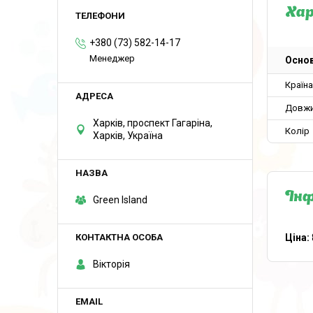
Ха
+380 (73) 582-14-17
Менеджер
Основ
Країн
Довж
Харків, проспект Гагаріна,
Колір
Харків, Україна
Інф
Green Island
Ціна:
Вікторія