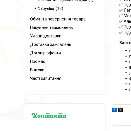
✅ Під
12
Спіруліна
✅ Лег
✅ Мож
Обмін та повернення товара
✅ Аль
✅ Під
Пакування замовлень
✅ Під
Умови доставки
Заст
Доставка замовлень
Договір оферти
Про нас
Відгуки
Часті запитання
Контакти