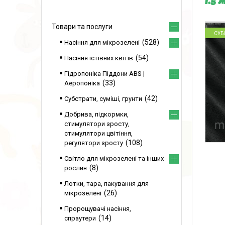
1.5 
Товари та послуги
СУБ
528
Насіння для мікрозелені
54
Насіння їстівних квітів
Гідропоніка Піддони ABS |
33
Аеропоніка
42
Субстрати, суміші, грунти
Добрива, підкормки,
стимулятори зросту,
стимулятори цвітіння,
108
регулятори зросту
Світло для мікрозелені та інших
8
рослин
Лотки, тара, пакування для
26
мікрозелені
Пророщувачі насіння,
14
спраутери