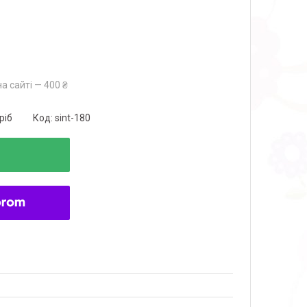
а сайті — 400 ₴
ріб
Код:
sint-180