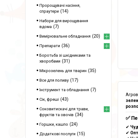
Пророщувачі насіння,
14
спраутери
Набори для вирощування
7
вдома
20
Вимірювальне обладнання
36
Препарати
Боротьба зі шкідниками та
31
хворобами
35
Мікрозелень для тварин
17
Все для поливу
7
Інструмент та обладнання
Агров
43
Сік, фреші
зелен
розпо
Соковитискачі для трави,
34
фруктів та овочів
✅ Пе
24
Горшки, кашпо
✔
Чуд
✔
Опт
15
Додаткові послуги