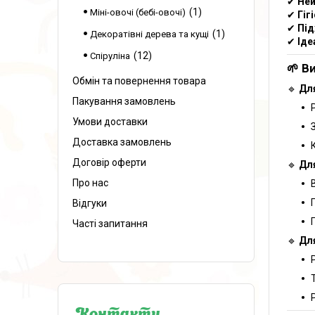
✔
Ней
1
Міні-овочі (бебі-овочі)
✔
Гіг
✔
Під
1
Декоратівні дерева та кущі
✔
Іде
12
Спіруліна
🌱 В
Обмін та повернення товара
🔹
Для
Пакування замовлень
Умови доставки
Доставка замовлень
Договір оферти
🔹
Для
Про нас
Відгуки
Часті запитання
🔹
Для