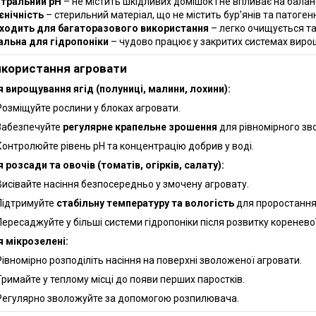
тральний pH
– не містить шкідливих домішок і не впливає на балан
ієнічність
– стерильний матеріал, що не містить бур’янів та патоген
ходить для багаторазового використання
– легко очищується та
альна для гідропоніки
– чудово працює у закритих системах виро
икористання агровати
 вирощування ягід (полуниці, малини, лохини):
Розміщуйте рослини у блоках агровати.
Забезпечуйте
регулярне крапельне зрошення
для рівномірного зв
Контролюйте рівень pH та концентрацію добрив у воді.
 розсади та овочів (томатів, огірків, салату):
Висівайте насіння безпосередньо у змочену агровату.
Підтримуйте
стабільну температуру та вологість
для проростання
Пересаджуйте у більші системи гідропоніки після розвитку коренево
 мікрозелені:
Рівномірно розподіліть насіння на поверхні зволоженої агровати.
Тримайте у теплому місці до появи перших паростків.
Регулярно зволожуйте за допомогою розпилювача.