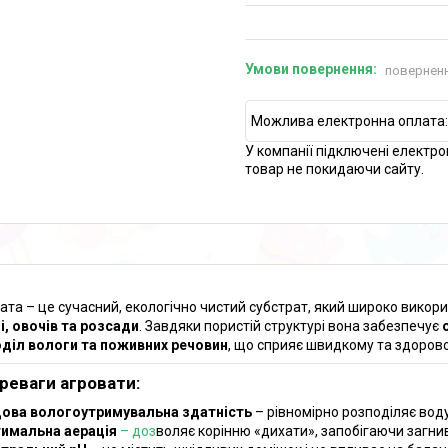
поверненн
У компанії підключені електро
товар не покидаючи сайту.
ата – це сучасний, екологічно чистий субстрат, який широко викор
і, овочів та розсади
. Завдяки пористій структурі вона забезпечує
діл вологи та поживних речовин
, що сприяє швидкому та здорово
реваги агровати:
ова вологоутримувальна здатність
– рівномірно розподіляє вод
имальна аерація
– доз
воляє корінню «дихати», запобігаючи загни