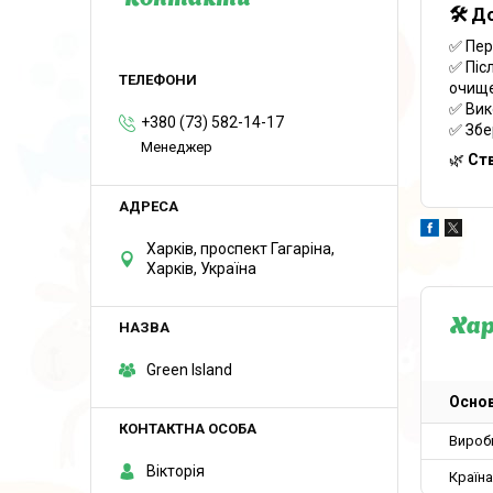
Контакти
🛠 Д
✅ Пер
✅ Піс
очище
✅ Вик
+380 (73) 582-14-17
✅ Збе
Менеджер
🌿
Ст
Харків, проспект Гагаріна,
Харків, Україна
Ха
Green Island
Основ
Вироб
Вікторія
Країн