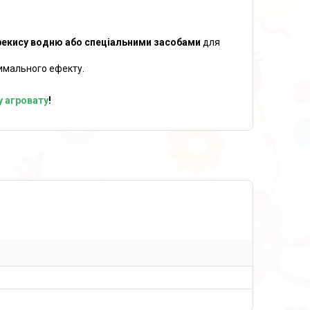
екису водню або спеціальними засобами
для
имального ефекту.
у агровату
!