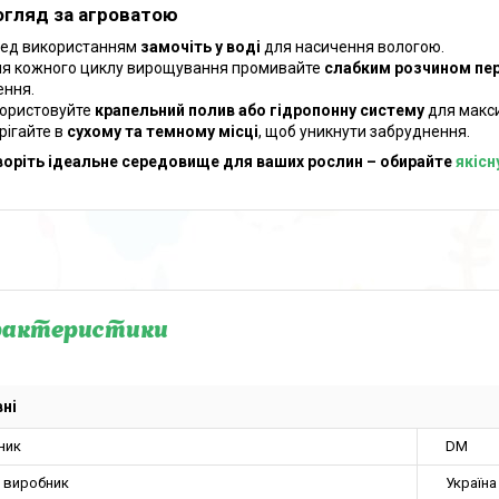
огляд за агроватою
ед використанням
замочіть у воді
для насичення вологою.
ля кожного циклу вирощування промивайте
слабким розчином пер
ння.
ористовуйте
крапельний полив або гідропонну систему
для макс
рігайте в
сухому та темному місці
, щоб уникнути забруднення.
воріть ідеальне середовище для ваших рослин – обирайте
якісн
рактеристики
ні
ник
DM
а виробник
Україна