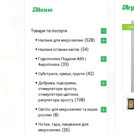
Агр
СУБ
Товари та послуги
528
Насіння для мікрозелені
54
Насіння їстівних квітів
Гідропоніка Піддони ABS |
33
Аеропоніка
42
Субстрати, суміші, грунти
Добрива, підкормки,
стимулятори зросту,
стимулятори цвітіння,
108
регулятори зросту
Світло для мікрозелені та інших
8
рослин
Лотки, тара, пакування для
26
мікрозелені