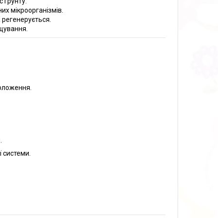
с ґрунту.
них мікроорганізмів.
 регенерується.
щування.
оложення.
.
ї системи.