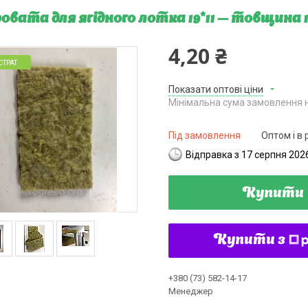
овата для ягідного лотка 19*11 — товщина 
4,20 ₴
СТРАТ
Показати оптові ціни
Мінімальна сума замовлення н
Під замовлення
Оптом і в 
Відправка з 17 серпня 202
Купити
Купити з
+380 (73) 582-14-17
Менеджер