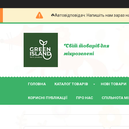
☘️Автовідповідач: Напишіть нам зараз н
Світ товарів для
мікрозелені
ГОЛОВНА
КАТАЛОГ ТОВАРІВ
НОВІ ТОВАРИ
КОРИСНІ ПУБЛІКАЦІЇ
ПРО НАС
СПІЛЬНОТА МІ