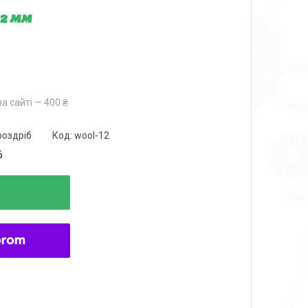
12 мм
а сайті — 400 ₴
роздріб
Код:
wool-12
6