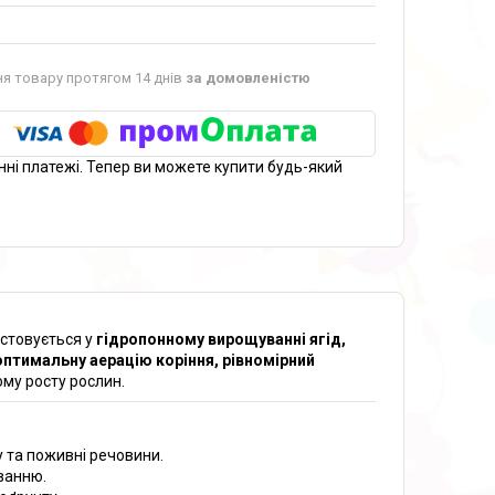
я товару протягом 14 днів
за домовленістю
нні платежі. Тепер ви можете купити будь-який
истовується у
гідропонному вирощуванні ягід,
оптимальну аерацію коріння, рівномірний
му росту рослин.
у та поживні речовини.
ванню.