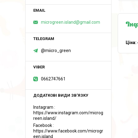
microgreen.island@gmail.com
Інф
Ціна:
@miicro_green
0662747661
Instagram
https://www.instagram.com/microg
reen.island/
Facebook
https://www.facebook.com/microgr
een.island