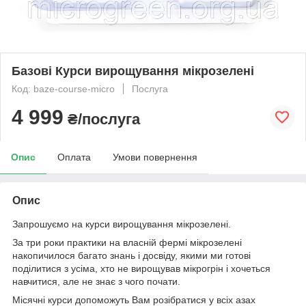
Базові Курси вирощування мікрозелені
Код: baze-course-micro
Послуга
4 999
₴/послуга
Опис
Оплата
Умови повернення
Опис
Запрошуємо на курси вирощування мікрозелені.
За три роки практики на власній фермі мікрозелені
накопичилося багато знань і досвіду, якими ми готові
поділитися з усіма, хто не вирощував мікрогрін і хочеться
навчитися, але не знає з чого почати.
Місячні курси допоможуть Вам розібратися у всіх азах