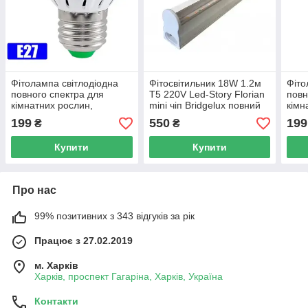
Фітолампа світлодіодна
Фітосвітильник 18W 1.2м
Фіто
повного спектра для
Т5 220V Led-Story Florian
повн
кімнатних рослин,
mini чіп Bridgelux повний
кімн
мікрозелені та квітів E27
спектр (магістральний)
мікр
199
550
199
₴
₴
цоколь, 220 В, 80діодів
цоко
Купити
Купити
Про нас
99% позитивних з 343 відгуків за рік
Працює з 27.02.2019
м. Харків
Харків, проспект Гагаріна, Харків, Україна
Контакти