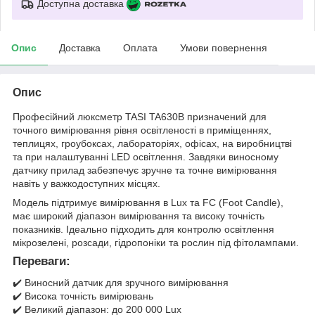
Доступна доставка
Опис
Доставка
Оплата
Умови повернення
Опис
Професійний люксметр TASI TA630B призначений для
точного вимірювання рівня освітленості в приміщеннях,
теплицях, гроубоксах, лабораторіях, офісах, на виробництві
та при налаштуванні LED освітлення. Завдяки виносному
датчику прилад забезпечує зручне та точне вимірювання
навіть у важкодоступних місцях.
Модель підтримує вимірювання в Lux та FC (Foot Candle),
має широкий діапазон вимірювання та високу точність
показників. Ідеально підходить для контролю освітлення
мікрозелені, розсади, гідропоніки та рослин під фітолампами.
Переваги:
✔️ Виносний датчик для зручного вимірювання
✔️ Висока точність вимірювань
✔️ Великий діапазон: до 200 000 Lux