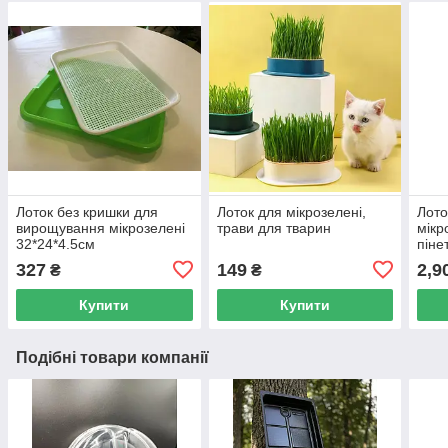
Лоток без кришки для
Лоток для мікрозелені,
Лото
вирощування мікрозелені
трави для тварин
мікр
32*24*4.5cм
пінет
327
149
2,9
₴
₴
Купити
Купити
Подібні товари компанії