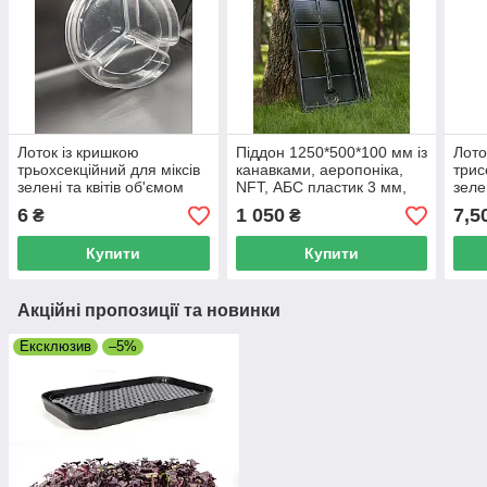
Лоток із кришкою
Піддон 1250*500*100 мм із
Лото
трьохсекційний для міксів
канавками, аеропоніка,
трис
зелені та квітів об'ємом
NFT, АБС пластик 3 мм,
зелен
500мл
заглиблення для зливу та
об'є
6
1 050
7,5
₴
₴
подавання. Колір чорний
Купити
Купити
Акційні пропозиції та новинки
Ексклюзив
–5%