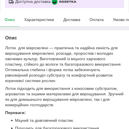
Доступна доставка
Опис
Характеристики
Доставка
Оплата
Умови п
Опис
Лоток для мікрозелені — практична та надійна ємність для
вирощування мікрозелені, розсади, проростків і молодих
овочевих культур. Виготовлений із міцного харчового
пластику, стійкого до вологи та багаторазового використання.
Оптимальна глибина і форма лотка забезпечують
рівномірний розподіл субстрату та комфортний розвиток
кореневої системи рослин.
Лоток підходить для використання з кокосовим субстратом,
агроватою та іншими матеріалами для вирощування. Зручний
як для домашнього вирощування мікрозелені, так і для
комерційних господарств.
Переваги:
Міцний та довговічний пластик.
Підходить для багаторазового використання.