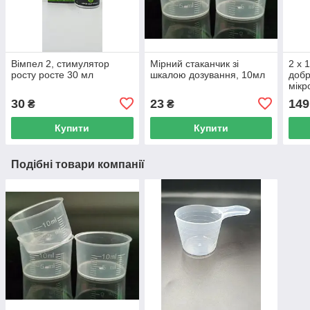
Вімпел 2, стимулятор
Мірний стаканчик зі
2 х 
росту росте 30 мл
шкалою дозування, 10мл
добр
мікр
30
23
149
₴
₴
Купити
Купити
Подібні товари компанії