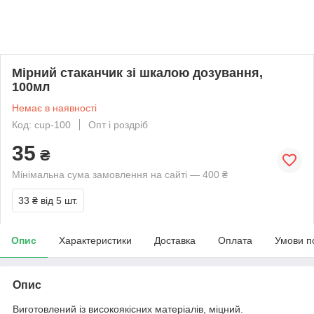
Мірний стаканчик зі шкалою дозування,
100мл
Немає в наявності
Код: cup-100
Опт і роздріб
35
₴
Мінімальна сума замовлення на сайті — 400 ₴
33 ₴
від 5 шт.
Опис
Характеристики
Доставка
Оплата
Умови п
Опис
Виготовлений із високоякісних матеріалів, міцний.