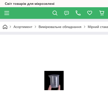
Світ товарів для мікрозелені
Асортимент
Вимірювальне обладнання
Мірний стак