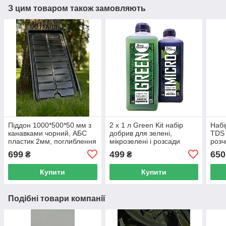
З цим товаром також замовляють
Піддон 1000*500*50 мм з
2 х 1 л Green Kit набір
Набі
канавками чорний, АБС
добрив для зелені,
TDS 
пластик 2мм, поглиблення
мікрозелені і розсади
розч
для зливу
комп
699
499
650
₴
₴
Купити
Купити
Подібні товари компанії