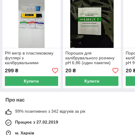
PH метр в пластиковому
Порошок для
Пор
футлярі з
калібрувального розчину
калі
калібрувальними
pH 6,86 (один пакетик)
pH 9
розчинами та
299
20
20
₴
₴
батарейками
Купити
Купити
Про нас
99% позитивних з 342 відгуків за рік
Працює з 27.02.2019
м. Харків