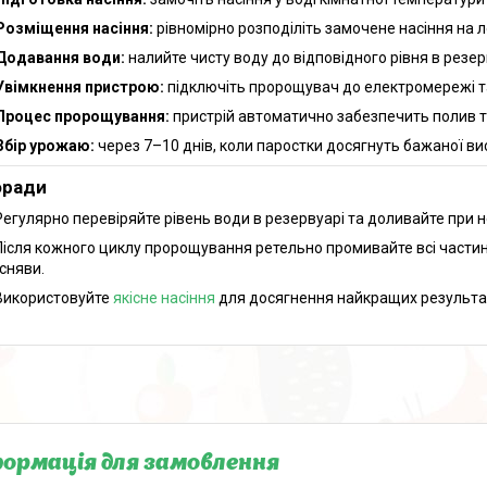
Розміщення насіння:
рівномірно розподіліть замочене насіння на 
Додавання води:
налийте чисту воду до відповідного рівня в резе
Увімкнення пристрою:
підключіть пророщувач до електромережі та
Процес пророщування:
пристрій автоматично забезпечить полив т
Збір урожаю:
через 7–10 днів, коли паростки досягнуть бажаної вис
оради
Регулярно перевіряйте рівень води в резервуарі та доливайте при н
Після кожного циклу пророщування ретельно промивайте всі части
існяви.
Використовуйте
якісне насіння
для досягнення найкращих результат
ормація для замовлення