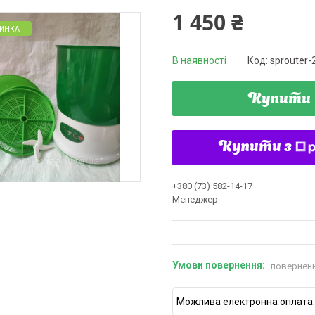
1 450 ₴
ИНКА
В наявності
Код:
sprouter-
Купити
Купити з
+380 (73) 582-14-17
Менеджер
поверненн