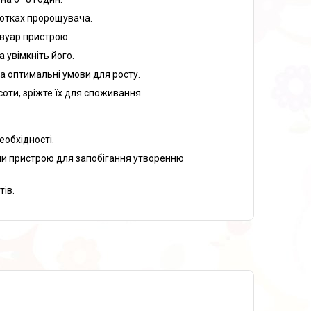
лотках пророщувача.
рвуар пристрою.
 увімкніть його.
а оптимальні умови для росту.
оти, зріжте їх для споживання.
еобхідності.
ни пристрою для запобігання утворенню
ів.