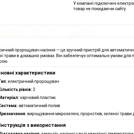
У компанії підключені електро
товар не покидаючи сайту.
ричний пророщувач насіння — це зручний пристрій для автоматично
ої трави в домашніх умовах. Він забезпечує оптимальні умови для 
олю.
сновні характеристики
Тип:
електричний пророщувач
Кількість рівнів:
2
Матеріал:
харчовий пластик
Система:
автоматичний полив
Призначення:
вирощування мікрозелені, проростків, зеленої трави
 Інструкція з використання
Підготовка насіння:
замочіть насіння у воді кімнатної температури