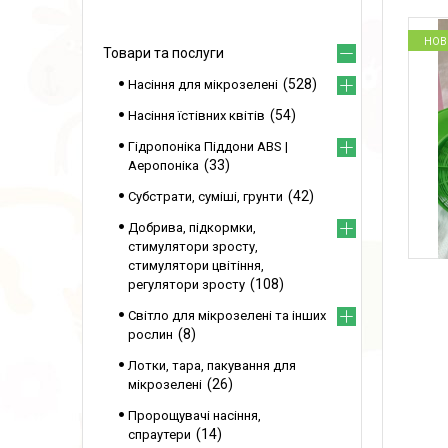
НОВ
Товари та послуги
528
Насіння для мікрозелені
54
Насіння їстівних квітів
Гідропоніка Піддони ABS |
33
Аеропоніка
42
Субстрати, суміші, грунти
Добрива, підкормки,
стимулятори зросту,
стимулятори цвітіння,
108
регулятори зросту
Світло для мікрозелені та інших
8
рослин
Лотки, тара, пакування для
26
мікрозелені
Пророщувачі насіння,
14
спраутери