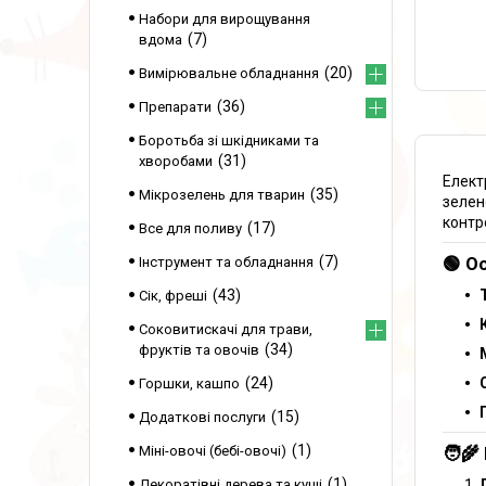
Набори для вирощування
7
вдома
20
Вимірювальне обладнання
36
Препарати
Боротьба зі шкідниками та
31
хворобами
Елект
35
Мікрозелень для тварин
зелен
контр
17
Все для поливу
🟢 О
7
Інструмент та обладнання
43
Сік, фреші
Соковитискачі для трави,
34
фруктів та овочів
24
Горшки, кашпо
15
Додаткові послуги
1
🧑‍
Міні-овочі (бебі-овочі)
1
Декоратівні дерева та кущі