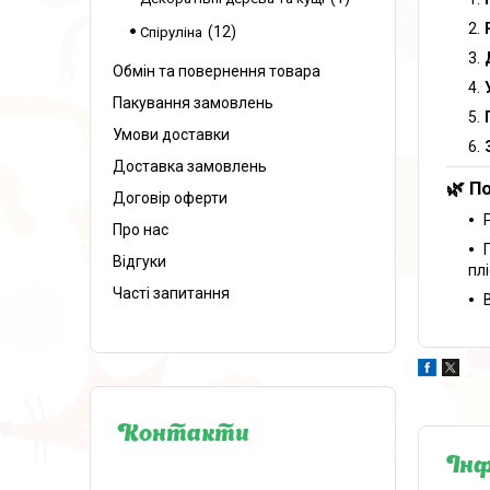
12
Спіруліна
Обмін та повернення товара
Пакування замовлень
Умови доставки
Доставка замовлень
🌿 П
Договір оферти
Про нас
Відгуки
пл
Часті запитання
Контакти
Інф