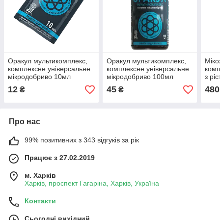
Оракул мультикомплекс,
Оракул мультикомплекс,
Мік
комплексне універсальне
комплексне універсальне
комп
мікродобриво 10мл
мікродобриво 100мл
з рі
анти
12
45
480
₴
₴
фас
Про нас
99% позитивних з 343 відгуків за рік
Працює з 27.02.2019
м. Харків
Харків, проспект Гагаріна, Харків, Україна
Контакти
Сьогодні вихідний