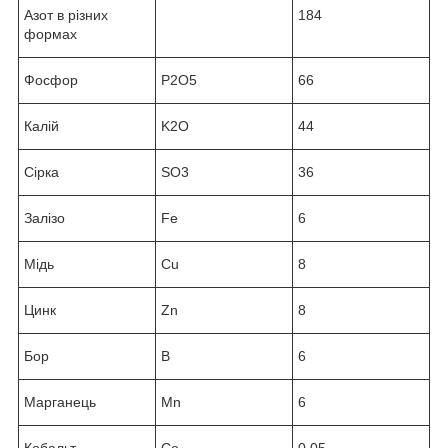
Азот в різних
184
формах
Фосфор
P2O5
66
Калій
K2O
44
Сірка
SO3
36
Залізо
Fe
6
Мідь
Cu
8
Цинк
Zn
8
Бор
B
6
Марганець
Mn
6
Кобальт
Co
0,05