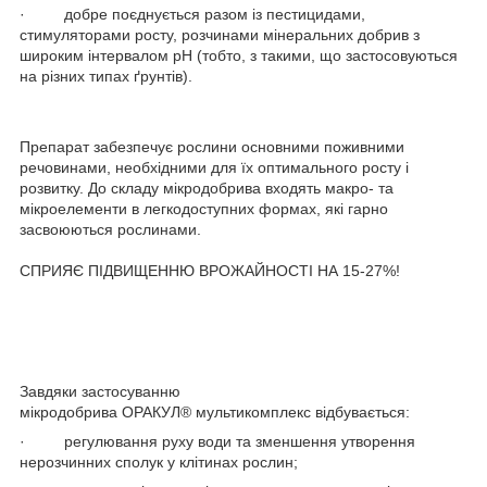
· добре поєднується разом із пестицидами,
стимуляторами росту, розчинами мінеральних добрив з
широким інтервалом рН (тобто, з такими, що застосовуються
на різних типах ґрунтів).
Препарат забезпечує рослини основними поживними
речовинами, необхідними для їх оптимального росту і
розвитку. До складу мікродобрива входять макро- та
мікроелементи в легкодоступних формах, які гарно
засвоюються рослинами.
СПРИЯЄ ПІДВИЩЕННЮ ВРОЖАЙНОСТІ НА 15-27%!
Завдяки застосуванню
мікродобрива ОРАКУЛ
®
мультикомплекс відбувається:
· регулювання руху води та зменшення утворення
нерозчинних сполук у клітинах рослин;