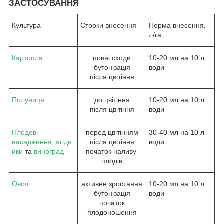
ЗАСТОСУВАННЯ
Культура
Строки внесення
Норма внесення,
л/га
Картопля
повні сходи
10-20 мл на 10 л
бутонізація
води
після цвітіння
Полуниця
до цвітіння
10-20 мл на 10 л
після цвітіння
води
Плодові
перед цвітінням
30-40 мл на 10 л
насадження
,
ягідн
після цвітіння
води
ики
та
виноград
початок наливу
плодів
Овочі
активне зростання
10-20 мл на 10 л
бутонізація
води
початок
плодоношення