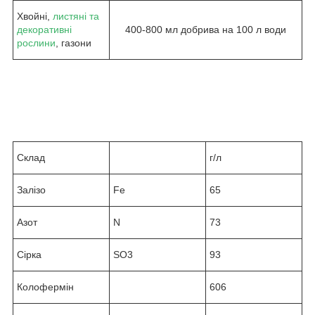
Хвойні,
листяні та
декоративні
400-800 мл добрива на 100 л води
рослини
, газони
Склад
г/л
Залізо
Fe
65
Азот
N
73
Сірка
SO3
93
Колофермін
606