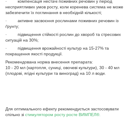
· компенсація нестачі поживних речовин у період
несприятливих умов росту, коли коренева система не може
забезпечити їх поглинання в необхідній кількості;
· активне засвоєння рослинами поживних речовин із
ґрунту;
· підвищення стійкості рослин до хвороб та стресових
ситуацій на 30%;
· підвищення врожайності культур на 15-27% та
покращення якості продукції.
Рекомендована норма внесення препарата:
10 - 20 мл (картопля, суниці, овочеві культури), 30 - 40 мл
(плодові, ягідні культури та виноград) на 10 л води.
Для оптимального ефекту рекомендується застосовувати
спільно зі
стимулятором росту росте ВИМПЕЛ
®
.