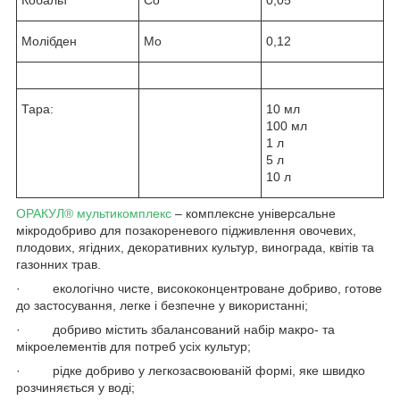
Молібден
Mo
0,12
Тара:
10 мл
100 мл
1 л
5 л
10 л
ОРАКУЛ
®
мультикомплекс
– комплексне універсальне
мікродобриво для позакореневого підживлення овочевих,
плодових, ягідних, декоративних культур, винограда, квітів та
газонних трав.
· екологічно чисте, висококонцентроване добриво, готове
до застосування, легке і безпечне у використанні;
· добриво містить збалансований набір макро- та
мікроелементів для потреб усіх культур;
· рідке добриво у легкозасвоюваній формі, яке швидко
розчиняється у воді;