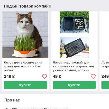
Подібні товари компанії
Лоток для вирощування
Лоток пластиковий для
Лото
трави для кішок і собак
вирощування мікрозелені
мікр
рибка
універсальний, чорний
349
49
349
₴
₴
Купити
Купити
Про нас