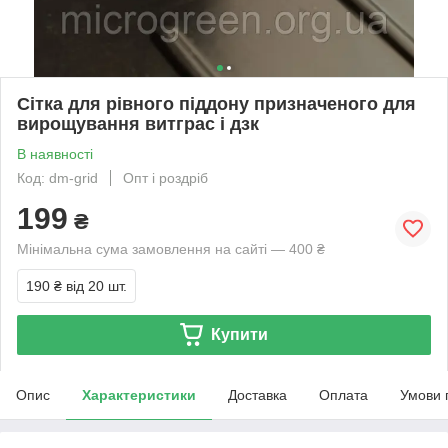
Сітка для рівного піддону призначеного для
вирощування витграс і дзк
В наявності
Код: dm-grid
Опт і роздріб
199
₴
Мінімальна сума замовлення на сайті — 400 ₴
190 ₴
від 20 шт.
Купити
Опис
Характеристики
Доставка
Оплата
Умови 