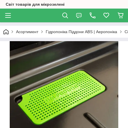
Світ товарів для мікрозелені
Асортимент
Гідропоніка Піддони ABS | Аеропоніка
С