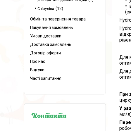
12
Спіруліна
(с
Обмін та повернення товара
Hydro
Пакування замовлень
Hydr
відкр
Умови доставки
рівен
Доставка замовлень
Договір оферти
Для м
Про нас
опти
Відгуки
Для д
опти
Часті запитання
При 
цирку
У ра
мл/л)
Контакти
Пере
робо