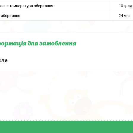
льна температура зберігання
10 град.
 зберігання
24 міс
ормація для замовлення
49 ₴