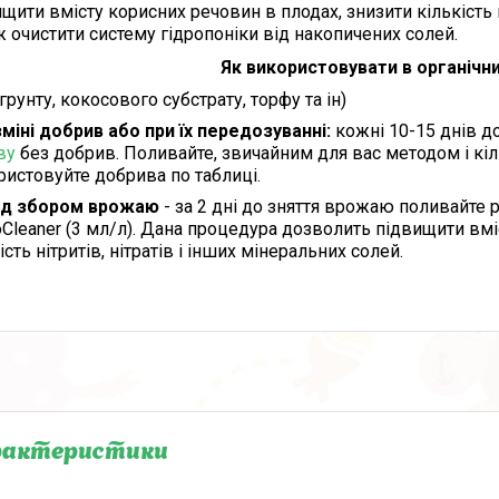
щити вмісту корисних речовин в плодах, знизити кількість н
 очистити систему гідропоніки від накопичених солей.
Як використовувати в органічн
грунту, кокосового субстрату, торфу та ін)
зміні добрив або при їх передозуванні:
кожні 10-15 днів до
ву
без добрив. Поливайте, звичайним для вас методом і кіл
ристовуйте добрива по таблиці.
д збором врожаю
- за 2 дні до зняття врожаю поливайт
Cleaner (3 мл/л). Дана процедура дозволить підвищити вмі
ість нітритів, нітратів і інших мінеральних солей.
рактеристики