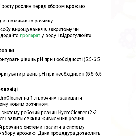
ії росту рослин перед збором врожаю
ацію поживного розчину.
пособу вирощування в закритому чи
о додайте
препарат
у воду і відрегулюйте
розчин
ригувати рівень pH при необхідності (5.5-6.5
ригувати рівень pH при необхідності (5.5-6.5
ропоніці
roCleaner на 1 л розчину і залишити
тему новим розчином.
в систему робочий розчин HydroCleaner (2-3
er і залити свіжий живильний розчин.
й розчин з системи і залити в систему
до збору врожаю. Дана процедура дозволить