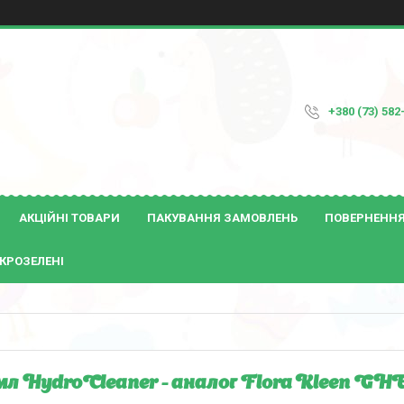
+380 (73) 582
АКЦІЙНІ ТОВАРИ
ПАКУВАННЯ ЗАМОВЛЕНЬ
ПОВЕРНЕННЯ 
КРОЗЕЛЕНІ
 мл HydroCleaner - аналог Flora Kleen GH