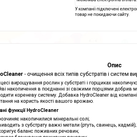
У компанії підключені електро
товар не покидаючи сайту.
Опис
oCleaner
- очищення всіх типів субстратів і систем в
цесі вирощування рослин у субстраті і горщиках накопичую
йві накопичення в поєднанні зі свіжими порціями добрив м
одити кореневу систему. Добавка HydroCleaner від компані
итання на користь якості вашого врожаю.
вні функції HydroCleaner
розчиняє накопичилися мінеральні солі;
виводить з субстрату важкі метали (ртуть, свинець, кадмій);
коригує баланс поживних речовин;