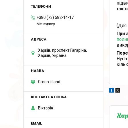
підви
також
+380 (73) 582-14-17
Менеджер
(Для 
При 
поли
вико
Харків, проспект Гагаріна,
Пере
Харків, Україна
Hydro
кільк
Green Island
Вікторія
Ха