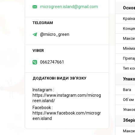
microgreen.island@gmail.com
Основ
Країн
Конце
@miicro_green
Макси
Мініма
Препа
0662747661
Тип к
Упак
Instagram
Вага
https://www.instagram.com/microg
Об`єм
reen.island/
Facebook
Упако
https://www.facebook.com/microgr
een.island
Збері
Макси