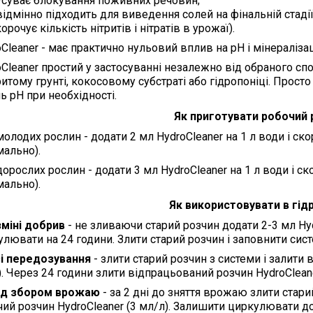
усуває блокування поживних речовин;
відмінно підходить для виведення солей на фінальній стад
корочує кількість нітритів і нітратів в урожаї).
Cleaner - має практично нульовий вплив на pH і мінераліз
oCleaner простий у застосуванні незалежно від обраного с
итому грунті, кокосовому субстраті або гідропоніці. Прост
ь pH при необхідності.
Як приготувати робочий 
олодих рослин - додати 2 мл HydroCleaner на 1 л води і ско
мально).
орослих рослин - додати 3 мл HydroCleaner на 1 л води і ско
мально).
Як використовувати в гід
зміні добрив
- не зливаючи старий розчин додати 2-3 мл Hyd
лювати на 24 години. Злити старий розчин і заповнити сис
зі передозування
- злити старий розчин з системи і залити 
. Через 24 години злити відпрацьований розчин HydroClean
д збором врожаю
- за 2 дні до зняття врожаю злити стари
чий розчин HydroCleaner (3 мл/л). Залишити циркулювати 