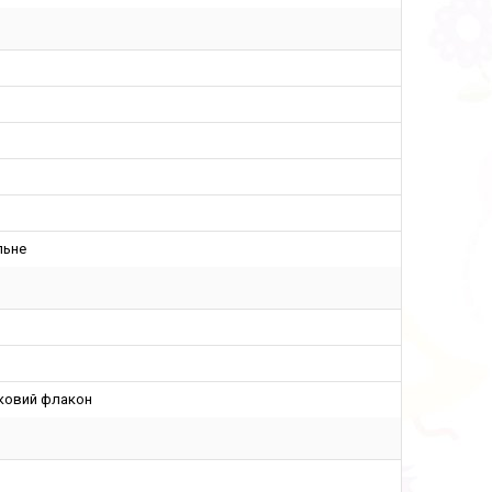
льне
ковий флакон