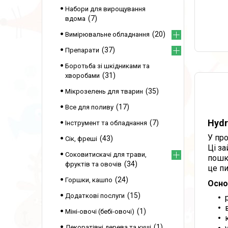
Набори для вирощування
7
вдома
20
Вимірювальне обладнання
37
Препарати
Боротьба зі шкідниками та
31
хворобами
35
Мікрозелень для тварин
17
Все для поливу
Hydr
7
Інструмент та обладнання
У про
43
Сік, фреші
Ці за
Соковитискачі для трави,
пошк
34
фруктів та овочів
це п
24
Горшки, кашпо
Осно
15
Додаткові послуги
1
Міні-овочі (бебі-овочі)
1
Декоратівні дерева та кущі