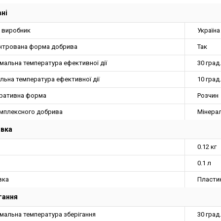
ні
а виробник
Україна
нтрована форма добрива
Так
мальна температура ефективної дії
30 град.
льна температура ефективної дії
10 град.
ративна форма
Розчин
омплексного добрива
Мінера
овка
0.12 кг
0.1 л
вка
Пласти
гання
мальна температура зберігання
30 град.